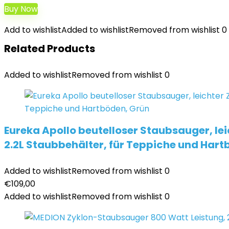
Buy Now
Add to wishlist
Added to wishlist
Removed from wishlist
0
Related Products
Added to wishlist
Removed from wishlist
0
Eureka Apollo beutelloser Staubsauger, le
2.2L Staubbehälter, für Teppiche und Hart
Added to wishlist
Removed from wishlist
0
€
109,00
Added to wishlist
Removed from wishlist
0