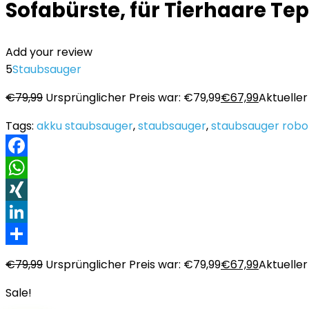
Sofabürste, für Tierhaare T
Add your review
5
Staubsauger
€
79,99
Ursprünglicher Preis war: €79,99
€
67,99
Aktueller 
Tags:
akku staubsauger
,
staubsauger
,
staubsauger robo
Facebook
WhatsApp
XING
LinkedIn
Teilen
€
79,99
Ursprünglicher Preis war: €79,99
€
67,99
Aktueller 
Sale!