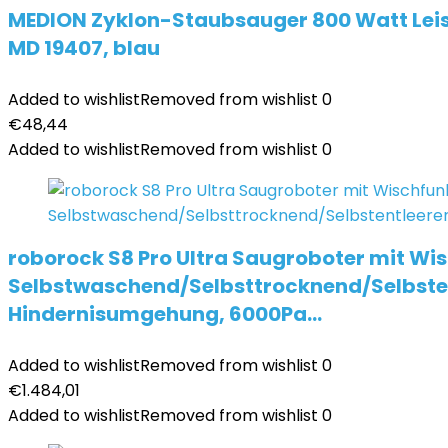
MEDION Zyklon-Staubsauger 800 Watt Leistu
MD 19407, blau
Added to wishlist
Removed from wishlist
0
€
48,44
Added to wishlist
Removed from wishlist
0
roborock S8 Pro Ultra Saugroboter mit Wi
Selbstwaschend/Selbsttrocknend/Selbsten
Hindernisumgehung, 6000Pa…
Added to wishlist
Removed from wishlist
0
€
1.484,01
Added to wishlist
Removed from wishlist
0