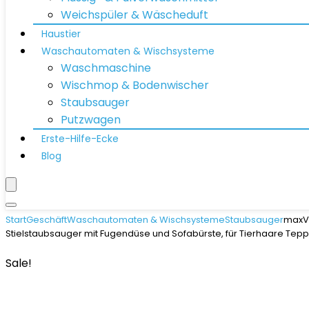
Weichspüler & Wäscheduft
Haustier
Waschautomaten & Wischsysteme
Waschmaschine
Wischmop & Bodenwischer
Staubsauger
Putzwagen
Erste-Hilfe-Ecke
Blog
Start
Geschäft
Waschautomaten & Wischsysteme
Staubsauger
maxVi
Stielstaubsauger mit Fugendüse und Sofabürste, für Tierhaare Tep
Sale!