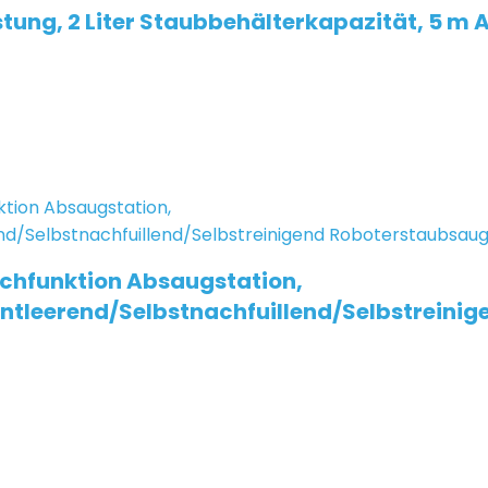
ng, 2 Liter Staubbehälterkapazität, 5 m Ar
schfunktion Absaugstation,
tleerend/Selbstnachfuillend/Selbstreinig