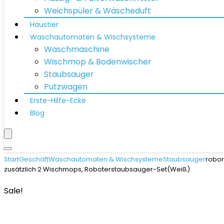
Weichspüler & Wäscheduft
Haustier
Waschautomaten & Wischsysteme
Waschmaschine
Wischmop & Bodenwischer
Staubsauger
Putzwagen
Erste-Hilfe-Ecke
Blog
Start
Geschäft
Waschautomaten & Wischsysteme
Staubsauger
robor
zusätzlich 2 Wischmops, Roboterstaubsauger-Set(Weiß)
Sale!