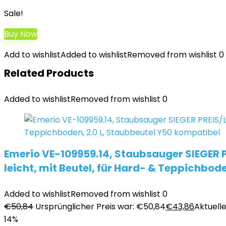
Sale!
Buy Now
Add to wishlist
Added to wishlist
Removed from wishlist
0
Related Products
Added to wishlist
Removed from wishlist
0
Emerio VE-109959.14, Staubsauger SIEGER 
leicht, mit Beutel, für Hard- & Teppichbod
Added to wishlist
Removed from wishlist
0
€
50,84
Ursprünglicher Preis war: €50,84
€
43,86
Aktuelle
14%