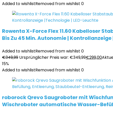
Added to wishlist
Removed from wishlist
0
Rowenta X-Force Flex 11.60 Kabelloser Sta
Bis Zu 45 Min. Autonomie | Kontrollanzeige
Added to wishlist
Removed from wishlist
0
€
349,99
Ursprünglicher Preis war: €349,99
€
299,00
Aktuel
15%
Added to wishlist
Removed from wishlist
0
roborock Qrevo Saugroboter mit Wischfun
Wischroboter automatische Wasser-Befüll