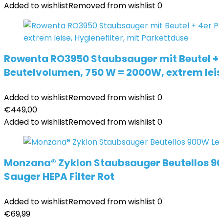
Added to wishlist
Removed from wishlist
0
Rowenta RO3950 Staubsauger mit Beutel + 4
Beutelvolumen, 750 W = 2000W, extrem leis
Added to wishlist
Removed from wishlist
0
€
449,00
Added to wishlist
Removed from wishlist
0
Monzana® Zyklon Staubsauger Beutellos 9
Sauger HEPA Filter Rot
Added to wishlist
Removed from wishlist
0
€
69,99