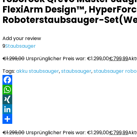
FlexiArm Design™, HyperForce
Roboterstaubsauger-Set(We
Add your review
9
Staubsauger
€
1.299,00
Ursprünglicher Preis war: €1.299,00
€
799,99
Aktu
Tags:
akku staubsauger
,
staubsauger
,
staubsauger robo
Facebook
WhatsApp
XING
LinkedIn
Teilen
€
1.299,00
Ursprünglicher Preis war: €1.299,00
€
799,99
Aktu