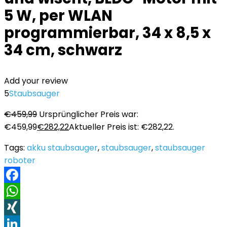
5 W, per WLAN
programmierbar, 34 x 8,5 x
34 cm, schwarz
Add your review
5
Staubsauger
€
459,99
Ursprünglicher Preis war:
€459,99
€
282,22
Aktueller Preis ist: €282,22.
Tags:
akku staubsauger
,
staubsauger
,
staubsauger
roboter
Facebook
WhatsApp
XING