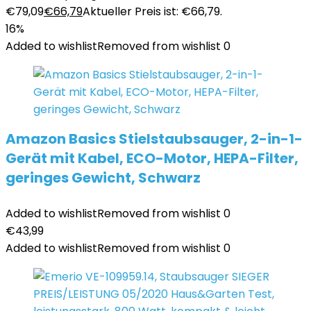
€79,09
€
66,79
Aktueller Preis ist: €66,79.
16%
Added to wishlist
Removed from wishlist
0
Amazon Basics Stielstaubsauger, 2-in-1-
Gerät mit Kabel, ECO-Motor, HEPA-Filter,
geringes Gewicht, Schwarz
Added to wishlist
Removed from wishlist
0
€
43,99
Added to wishlist
Removed from wishlist
0