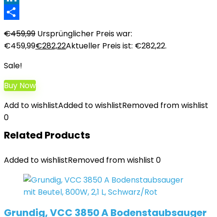
LinkedIn
Teilen
€
459,99
Ursprünglicher Preis war:
€459,99
€
282,22
Aktueller Preis ist: €282,22.
Sale!
Buy Now
Add to wishlist
Added to wishlist
Removed from wishlist
0
Related Products
Added to wishlist
Removed from wishlist
0
Grundig, VCC 3850 A Bodenstaubsauger