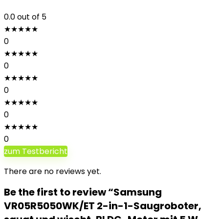
0.0
out of 5
★
★
★
★
★
0
★
★
★
★
★
0
★
★
★
★
★
0
★
★
★
★
★
0
★
★
★
★
★
0
zum Testbericht
There are no reviews yet.
Be the first to review “Samsung
VR05R5050WK/ET 2-in-1-Saugroboter,