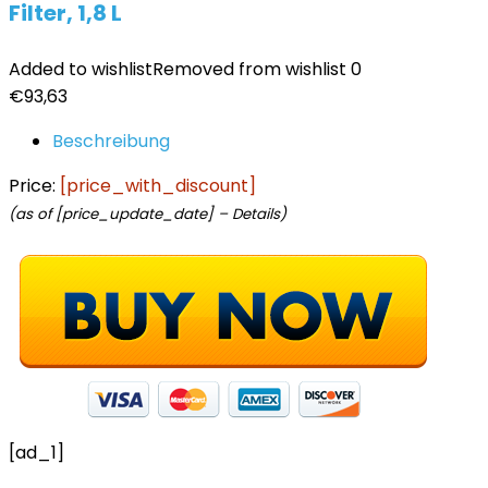
Filter, 1,8 L
Added to wishlist
Removed from wishlist
0
€
93,63
Beschreibung
Price:
[price_with_discount]
(as of [price_update_date] –
Details
)
[ad_1]