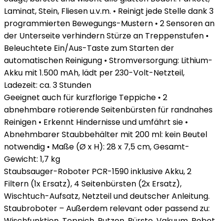
Laminat, Stein, Fliesen u.v.m. • Reinigt jede Stelle dank 3
programmierten Bewegungs-Mustern • 2 Sensoren an
der Unterseite verhindern Stürze an Treppenstufen •
Beleuchtete Ein/Aus-Taste zum Starten der
automatischen Reinigung • Stromversorgung: Lithium-
Akku mit 1.500 mAh, lädt per 230-Volt-Netzteil,
Ladezeit: ca. 3 Stunden
Geeignet auch für kurzflorige Teppiche • 2
abnehmbare rotierende Seitenbürsten für randnahes
Reinigen • Erkennt Hindernisse und umfährt sie •
Abnehmbarer Staubbehälter mit 200 ml: kein Beutel
notwendig • Maße (Ø x H): 28 x 7,5 cm, Gesamt-
Gewicht: 1,7 kg
Staubsauger-Roboter PCR-1590 inklusive Akku, 2
Filtern (1x Ersatz), 4 Seitenbürsten (2x Ersatz),
Wischtuch-Aufsatz, Netzteil und deutscher Anleitung.
Staubroboter – Außerdem relevant oder passend zu:
Wischfunktion, Teppich, Putzen, Bürste, Vakuum, Robot,