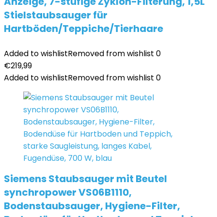
Anzeige, 7-stufige Zyklon-Filterung, 1,5L
Stielstaubsauger für
Hartböden/Teppiche/Tierhaare
Added to wishlist
Removed from wishlist
0
€
219,99
Added to wishlist
Removed from wishlist
0
Siemens Staubsauger mit Beutel
synchropower VS06B1110,
Bodenstaubsauger, Hygiene-Filter,