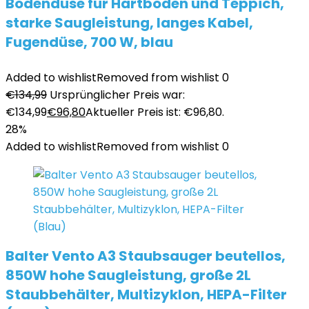
Bodendüse für Hartboden und Teppich,
starke Saugleistung, langes Kabel,
Fugendüse, 700 W, blau
Added to wishlist
Removed from wishlist
0
€
134,99
Ursprünglicher Preis war:
€134,99
€
96,80
Aktueller Preis ist: €96,80.
28%
Added to wishlist
Removed from wishlist
0
Balter Vento A3 Staubsauger beutellos,
850W hohe Saugleistung, große 2L
Staubbehälter, Multizyklon, HEPA-Filter