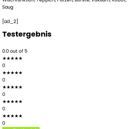
Saug
[ad_2]
Testergebnis
0.0
out of 5
★
★
★
★
★
0
★
★
★
★
★
0
★
★
★
★
★
0
★
★
★
★
★
0
★
★
★
★
★
0