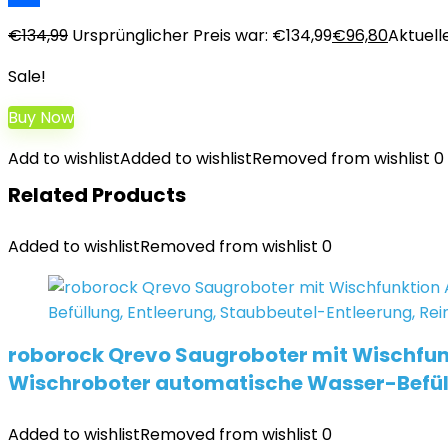
Teilen
€
134,99
Ursprünglicher Preis war: €134,99
€
96,80
Aktuelle
Sale!
Buy Now
Add to wishlist
Added to wishlist
Removed from wishlist
0
Related Products
Added to wishlist
Removed from wishlist
0
roborock Qrevo Saugroboter mit Wischfun
Wischroboter automatische Wasser-Befüll
Added to wishlist
Removed from wishlist
0