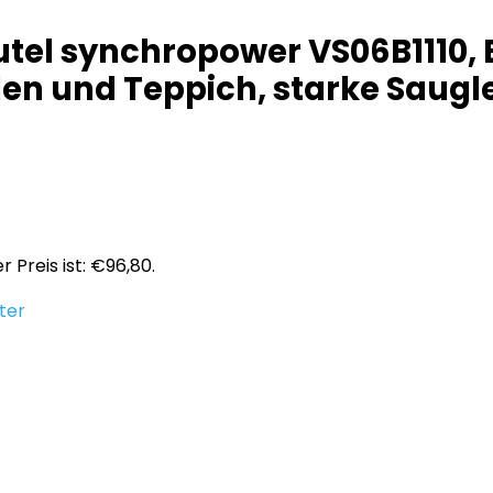
utel synchropower VS06B1110,
den und Teppich, starke Saugl
r Preis ist: €96,80.
ter