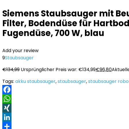
Siemens Staubsauger mit Be
Filter, Bodendüse für Hartbo
Fugendüse, 700 W, blau
Add your review
9
Staubsauger
€
134,99
Ursprünglicher Preis war: €134,99
€
96,80
Aktuelle
Tags:
akku staubsauger
,
staubsauger
,
staubsauger robo
Facebook
WhatsApp
XING
LinkedIn