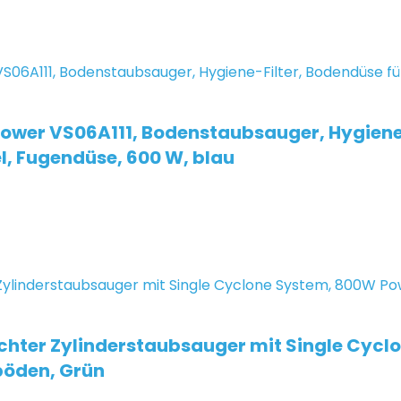
ower VS06A111, Bodenstaubsauger, Hygiene-
l, Fugendüse, 600 W, blau
ichter Zylinderstaubsauger mit Single Cycl
böden, Grün