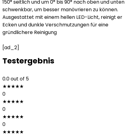
150° seitlich und um 0° bis 90° nach oben und unten
schwenkbar, um besser manövrieren zu können.
Ausgestattet mit einem hellen LED-Licht, reinigt er
Ecken und dunkle Verschmutzungen für eine
gründlichere Reinigung
[ad_2]
Testergebnis
0.0
out of 5
★
★
★
★
★
0
★
★
★
★
★
0
★
★
★
★
★
0
★
★
★
★
★