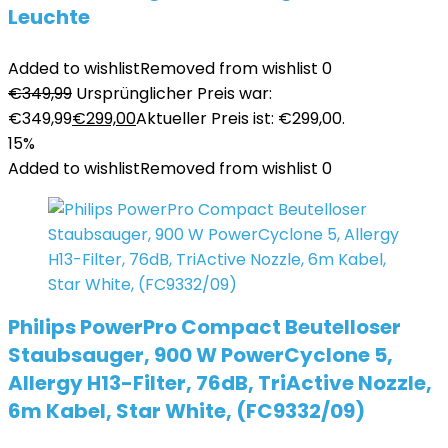
Leuchte
Added to wishlist
Removed from wishlist
0
€
349,99
Ursprünglicher Preis war:
€349,99
€
299,00
Aktueller Preis ist: €299,00.
15%
Added to wishlist
Removed from wishlist
0
Philips PowerPro Compact Beutelloser
Staubsauger, 900 W PowerCyclone 5,
Allergy H13-Filter, 76dB, TriActive Nozzle,
6m Kabel, Star White, (FC9332/09)