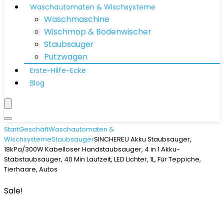
Waschautomaten & Wischsysteme
Waschmaschine
Wischmop & Bodenwischer
Staubsauger
Putzwagen
Erste-Hilfe-Ecke
Blog
Start
Geschäft
Waschautomaten &
Wischsysteme
Staubsauger
SINCHEREU Akku Staubsauger,
18kPa/300W Kabelloser Handstaubsauger, 4 in 1 Akku-
Stabstaubsauger, 40 Min Laufzeit, LED Lichter, 1L, Für Teppiche,
Tierhaare, Autos
Sale!