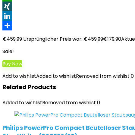
WhatsApp
XING
LinkedIn
Teilen
€
459,99
Ursprünglicher Preis war: €459,99
€
179,90
Aktuel
Sale!
Buy Now
Add to wishlist
Added to wishlist
Removed from wishlist
0
Related Products
Added to wishlist
Removed from wishlist
0
Philips PowerPro Compact Beutelloser Stau