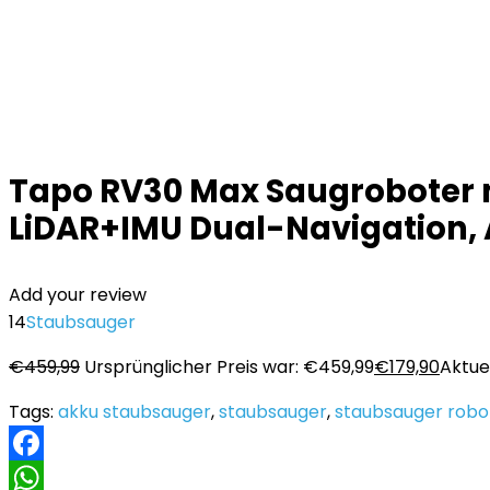
Tapo RV30 Max Saugroboter m
LiDAR+IMU Dual-Navigation,
Add your review
14
Staubsauger
€
459,99
Ursprünglicher Preis war: €459,99
€
179,90
Aktuel
Tags:
akku staubsauger
,
staubsauger
,
staubsauger robo
Facebook