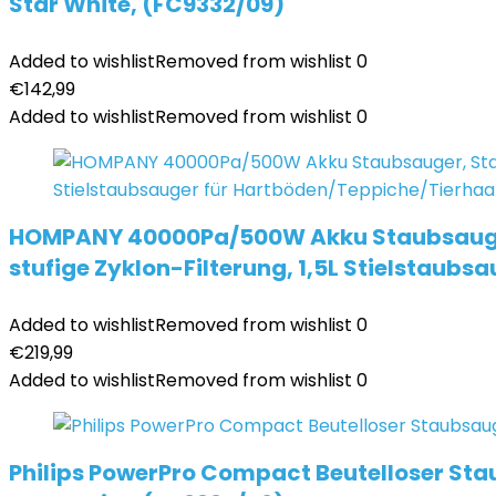
Star White, (FC9332/09)
Added to wishlist
Removed from wishlist
0
€
142,99
Added to wishlist
Removed from wishlist
0
HOMPANY 40000Pa/500W Akku Staubsauger, 
stufige Zyklon-Filterung, 1,5L Stielstaub
Added to wishlist
Removed from wishlist
0
€
219,99
Added to wishlist
Removed from wishlist
0
Philips PowerPro Compact Beutelloser Stau