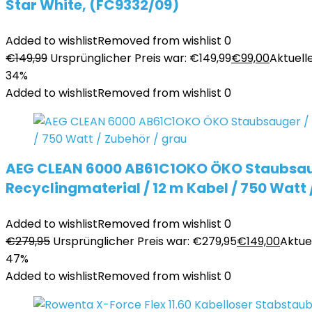
Star White, (FC9332/09)
Added to wishlist
Removed from wishlist
0
€
149,99
Ursprünglicher Preis war: €149,99
€
99,00
Aktuelle
34%
Added to wishlist
Removed from wishlist
0
AEG CLEAN 6000 AB61C1OKO ÖKO Staubsauge
Recyclingmaterial / 12 m Kabel / 750 Watt 
Added to wishlist
Removed from wishlist
0
€
279,95
Ursprünglicher Preis war: €279,95
€
149,00
Aktuel
47%
Added to wishlist
Removed from wishlist
0