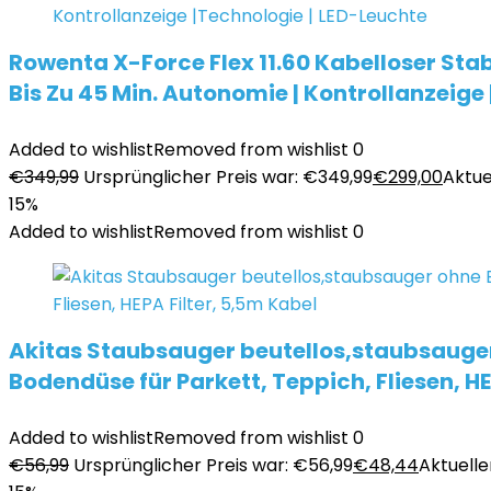
Rowenta X-Force Flex 11.60 Kabelloser Sta
Bis Zu 45 Min. Autonomie | Kontrollanzeige
Added to wishlist
Removed from wishlist
0
€
349,99
Ursprünglicher Preis war: €349,99
€
299,00
Aktuel
15%
Added to wishlist
Removed from wishlist
0
Akitas Staubsauger beutellos,staubsauger
Bodendüse für Parkett, Teppich, Fliesen, HE
Added to wishlist
Removed from wishlist
0
€
56,99
Ursprünglicher Preis war: €56,99
€
48,44
Aktueller