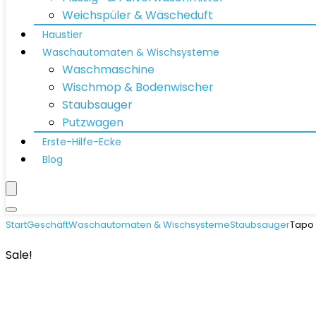
Weichspüler & Wäscheduft
Haustier
Waschautomaten & Wischsysteme
Waschmaschine
Wischmop & Bodenwischer
Staubsauger
Putzwagen
Erste-Hilfe-Ecke
Blog
Start
Geschäft
Waschautomaten & Wischsysteme
Staubsauger
Tapo 
Sale!