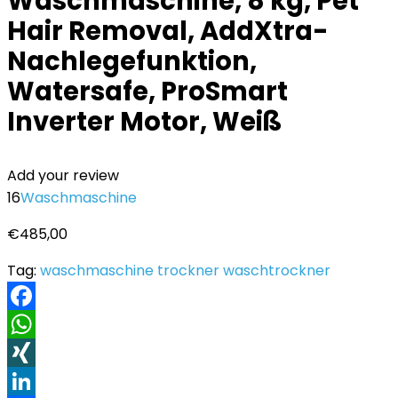
Waschmaschine, 8 kg, Pet
Hair Removal, AddXtra-
Nachlegefunktion,
Watersafe, ProSmart
Inverter Motor, Weiß
Add your review
16
Waschmaschine
€
485,00
Tag:
waschmaschine trockner waschtrockner
Facebook
WhatsApp
XING