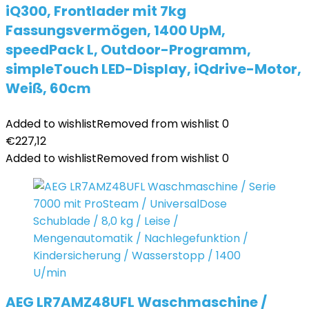
iQ300, Frontlader mit 7kg
Fassungsvermögen, 1400 UpM,
speedPack L, Outdoor-Programm,
simpleTouch LED-Display, iQdrive-Motor,
Weiß, 60cm
Added to wishlist
Removed from wishlist
0
€
227,12
Added to wishlist
Removed from wishlist
0
AEG LR7AMZ48UFL Waschmaschine /