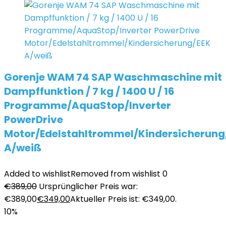
Gorenje WAM 74 SAP Waschmaschine mit
Dampffunktion / 7 kg / 1400 U / 16
Programme/AquaStop/Inverter
PowerDrive
Motor/Edelstahltrommel/Kindersicherung
A/weiß
Added to wishlist
Removed from wishlist
0
€
389,00
Ursprünglicher Preis war:
€389,00
€
349,00
Aktueller Preis ist: €349,00.
10%