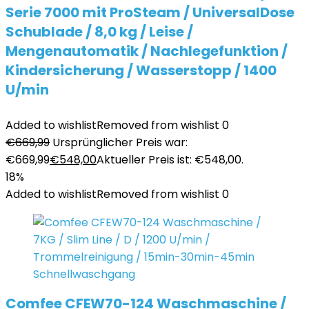
Serie 7000 mit ProSteam / UniversalDose
Schublade / 8,0 kg / Leise /
Mengenautomatik / Nachlegefunktion /
Kindersicherung / Wasserstopp / 1400
U/min
Added to wishlist
Removed from wishlist
0
€
669,99
Ursprünglicher Preis war:
€669,99
€
548,00
Aktueller Preis ist: €548,00.
18%
Added to wishlist
Removed from wishlist
0
Comfee CFEW70-124 Waschmaschine /