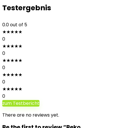
Testergebnis
0.0
out of 5
★
★
★
★
★
0
★
★
★
★
★
0
★
★
★
★
★
0
★
★
★
★
★
0
★
★
★
★
★
0
zum Testbericht
There are no reviews yet.
Be the first to review “Beko