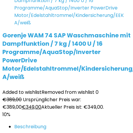
Gorenje WAM 74 SAP Waschmaschine mit
Dampffunktion / 7 kg / 1400 U / 16
Programme/AquaStop/Inverter
PowerDrive
Motor/Edelstahltrommel/Kindersicherung
A/weiß
Added to wishlist
Removed from wishlist
0
€
389,00
Ursprünglicher Preis war:
€389,00
€
349,00
Aktueller Preis ist: €349,00.
10%
Beschreibung