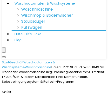
Waschautomaten & Wischsysteme
Waschmaschine
Wischmop & Bodenwischer
Staubsauger
Putzwagen
Erste-Hilfe-Ecke
Blog
Start
Geschäft
Waschautomaten &
Wischsysteme
Waschmaschine
Haier I-PRO SERIE 7 HW80-B14979 I
Frontlader Waschmaschine 8kg I Washing Machine mit A-Effizienz,
1.400 U/Min. & leisem Direktantrieb I Inkl. Dampffunktion,
Selbstreinigungssystem & Refresh-Programm
Sale!