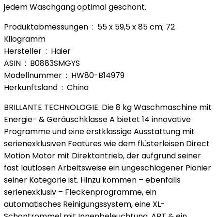
jedem Waschgang optimal geschont.
Produktabmessungen ‏ : ‎ 55 x 59,5 x 85 cm; 72
Kilogramm
Hersteller ‏ : ‎ Haier
ASIN ‏ : ‎ B0883SMGYS
Modellnummer ‏ : ‎ HW80-B14979
Herkunftsland ‏ : ‎ China
BRILLANTE TECHNOLOGIE: Die 8 kg Waschmaschine mit
Energie- & Geräuschklasse A bietet 14 innovative
Programme und eine erstklassige Ausstattung mit
serienexklusiven Features wie dem flüsterleisen Direct
Motion Motor mit Direktantrieb, der aufgrund seiner
fast lautlosen Arbeitsweise ein ungeschlagener Pionier
seiner Kategorie ist. Hinzu kommen – ebenfalls
serienexklusiv – Fleckenprogramme, ein
automatisches Reinigungssystem, eine XL-
Schontrommel mit Innenbeleuchtung, ABT & ein