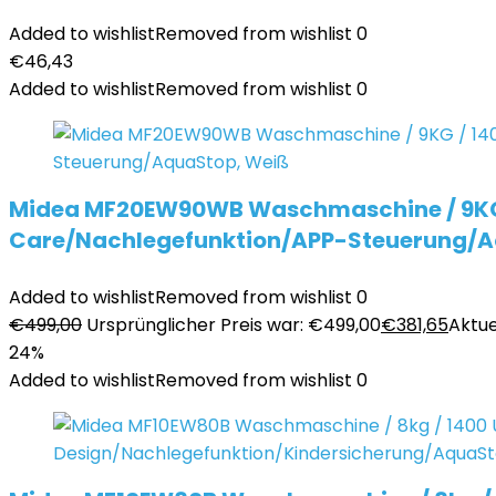
Added to wishlist
Removed from wishlist
0
€
46,43
Added to wishlist
Removed from wishlist
0
Midea MF20EW90WB Waschmaschine / 9KG /
Care/Nachlegefunktion/APP-Steuerung/A
Added to wishlist
Removed from wishlist
0
€
499,00
Ursprünglicher Preis war: €499,00
€
381,65
Aktuel
24%
Added to wishlist
Removed from wishlist
0