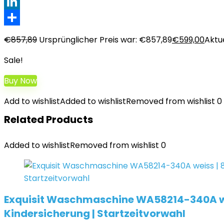
XING
LinkedIn
Teilen
€
857,89
Ursprünglicher Preis war: €857,89
€
599,00
Aktue
Sale!
Buy Now
Add to wishlist
Added to wishlist
Removed from wishlist
0
Related Products
Added to wishlist
Removed from wishlist
0
Exquisit Waschmaschine WA58214-340A wei
Kindersicherung | Startzeitvorwahl