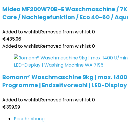
Midea MF200W70B-E Waschmaschine / 7KG / 
Care / Nachlegefunktion / Eco 40-60 / Aqu
Added to wishlist
Removed from wishlist
0
€
435,96
Added to wishlist
Removed from wishlist
0
Bomann® Waschmaschine 9kg | max. 1400 U/mi
Programme | Endzeitvorwahl | LED-Display
Added to wishlist
Removed from wishlist
0
€
399,99
Beschreibung