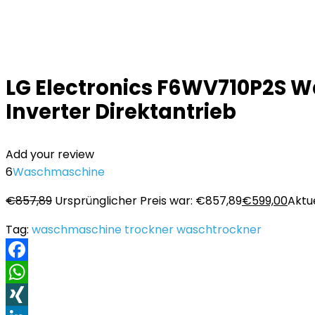
LG Electronics F6WV710P2S W
Inverter Direktantrieb
Add your review
6
Waschmaschine
€
857,89
Ursprünglicher Preis war: €857,89
€
599,00
Aktue
Tag:
waschmaschine trockner waschtrockner
Facebook
WhatsApp