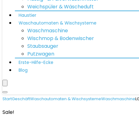
Weichspüler & Wäscheduft
Haustier
Waschautomaten & Wischsysteme
Waschmaschine
Wischmop & Bodenwischer
Staubsauger
Putzwagen
Erste-Hilfe-Ecke
Blog
Start
Geschäft
Waschautomaten & Wischsysteme
Waschmaschine
L
Sale!