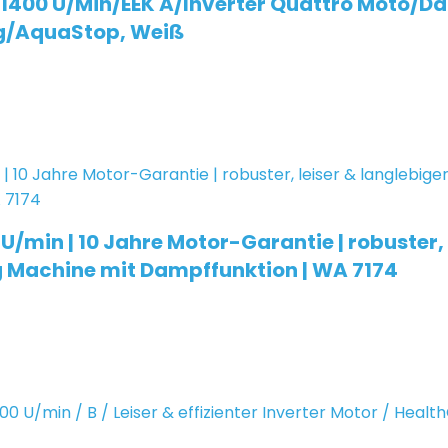
1400 U/Min/EEK A/Inverter Quattro Moto/D
g/AquaStop, Weiß
in | 10 Jahre Motor-Garantie | robuster, le
 Machine mit Dampffunktion | WA 7174