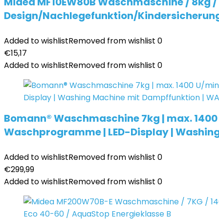
Midea MF10EW80B Waschmaschine / 8kg / 
Design/Nachlegefunktion/Kindersicherun
Added to wishlist
Removed from wishlist
0
€
15,17
Added to wishlist
Removed from wishlist
0
Bomann® Waschmaschine 7kg | max. 1400 U/m
Waschprogramme | LED-Display | Washing
Added to wishlist
Removed from wishlist
0
€
299,99
Added to wishlist
Removed from wishlist
0