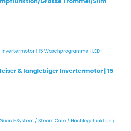
ampffunktion/Grosse Trommel/Slim
iser & langlebiger Invertermotor | 15