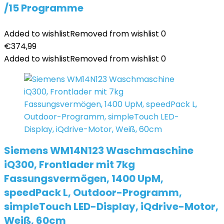
/15 Programme
Added to wishlist
Removed from wishlist
0
€
374,99
Added to wishlist
Removed from wishlist
0
Siemens WM14N123 Waschmaschine
iQ300, Frontlader mit 7kg
Fassungsvermögen, 1400 UpM,
speedPack L, Outdoor-Programm,
simpleTouch LED-Display, iQdrive-Motor,
Weiß, 60cm