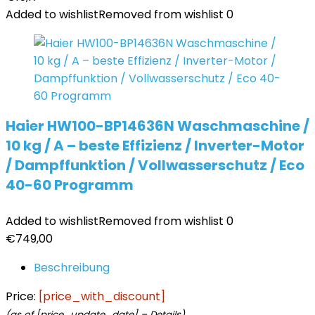
Added to wishlist
Removed from wishlist
0
Haier HW100-BP14636N Waschmaschine /
10 kg / A – beste Effizienz / Inverter-Motor
/ Dampffunktion / Vollwasserschutz / Eco
40-60 Programm
Added to wishlist
Removed from wishlist
0
€
749,00
Beschreibung
Price:
[price_with_discount]
(as of [price_update_date] –
Details
)