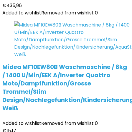
€
435,96
Added to wishlist
Removed from wishlist
0
Midea MF10EW80B Waschmaschine / 8kg
/ 1400 U/Min/EEK A/Inverter Quattro
Moto/Dampffunktion/Grosse
Trommel/Slim
Design/Nachlegefunktion/Kindersicherun
Weiß
Added to wishlist
Removed from wishlist
0
€
15,17