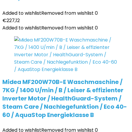
Added to wishlist
Removed from wishlist
0
€
227,12
Added to wishlist
Removed from wishlist
0
Midea MF200W70B-E Waschmaschine /
7KG / 1400 U/min / B / Leiser & effizienter
Inverter Motor / HealthGuard-System /
Steam Care / Nachlegefunktion / Eco 40-
60 / AquaStop Energieklasse B
Added to wishlist
Removed from wishlist
0