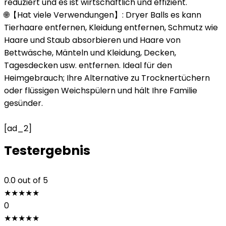
reduziert und es ist wirtschaftlich und effizient.
🌐【Hat viele Verwendungen】: Dryer Balls es kann
Tierhaare entfernen, Kleidung entfernen, Schmutz wie
Haare und Staub absorbieren und Haare von
Bettwäsche, Mänteln und Kleidung, Decken,
Tagesdecken usw. entfernen. Ideal für den
Heimgebrauch; Ihre Alternative zu Trocknertüchern
oder flüssigen Weichspülern und hält Ihre Familie
gesünder.
[ad_2]
Testergebnis
0.0
out of 5
★
★
★
★
★
0
★
★
★
★
★