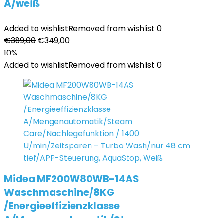
A/weiß
Added to wishlist
Removed from wishlist
0
Ursprünglicher
Aktueller
€
389,00
€
349,00
Preis
Preis
10%
war:
ist:
Added to wishlist
Removed from wishlist
0
€389,00
€349,00.
Midea MF200W80WB-14AS
Waschmaschine/8KG
/Energieeffizienzklasse