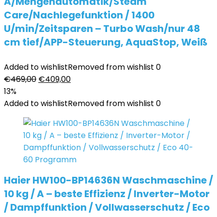
A/Mengenautomatik/Steam
Care/Nachlegefunktion / 1400
U/min/Zeitsparen – Turbo Wash/nur 48
cm tief/APP-Steuerung, AquaStop, Weiß
Added to wishlist
Removed from wishlist
0
Ursprünglicher
Aktueller
€
469,00
€
409,00
Preis
Preis
13%
war:
ist:
Added to wishlist
Removed from wishlist
0
€469,00
€409,00.
Haier HW100-BP14636N Waschmaschine /
10 kg / A – beste Effizienz / Inverter-Motor
/ Dampffunktion / Vollwasserschutz / Eco