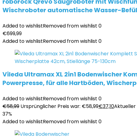
roborock Qrevo Saugroboter mit Wischfun
Wischroboter automatische Wasser-Befüll
Added to wishlist
Removed from wishlist
0
€
699,99
Added to wishlist
Removed from wishlist
0
Vileda Ultramax XL 2in1 Bodenwischer Komp
Powerpresse, für alle Hartböden, Wischer
Added to wishlist
Removed from wishlist
0
€
58,99
Ursprünglicher Preis war: €58,99
€
37,10
Aktueller 
37%
Added to wishlist
Removed from wishlist
0