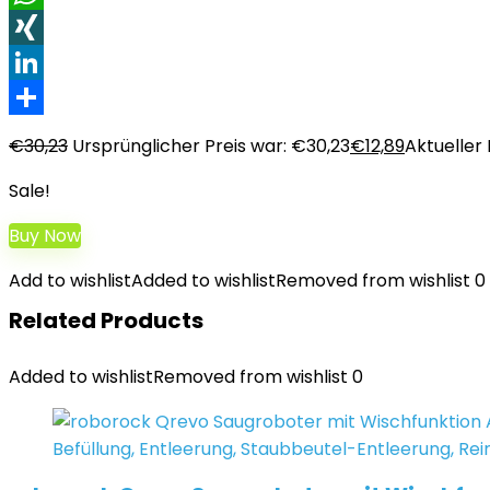
WhatsApp
XING
LinkedIn
Teilen
€
30,23
Ursprünglicher Preis war: €30,23
€
12,89
Aktueller P
Sale!
Buy Now
Add to wishlist
Added to wishlist
Removed from wishlist
0
Related Products
Added to wishlist
Removed from wishlist
0