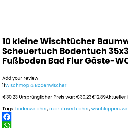
10 kleine Wischtücher Baumwo
Scheuertuch Bodentuch 35x
Fußboden Bad Flur Gäste-WC
Add your review
11
Wischmop & Bodenwischer
€
30,23
Ursprünglicher Preis war: €30,23
€
12,89
Aktueller P
Tags:
bodenwischer
,
microfasertücher
,
wischlappen
,
wi
Facebook