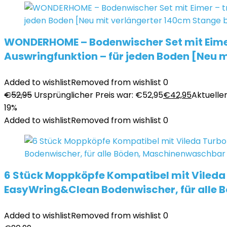
WONDERHOME – Bodenwischer Set mit Eimer
Auswringfunktion – für jeden Boden [Neu m
Added to wishlist
Removed from wishlist
0
€
52,95
Ursprünglicher Preis war: €52,95
€
42,95
Aktueller
19%
Added to wishlist
Removed from wishlist
0
6 Stück Moppköpfe Kompatibel mit Vileda
EasyWring&Clean Bodenwischer, für alle
Added to wishlist
Removed from wishlist
0