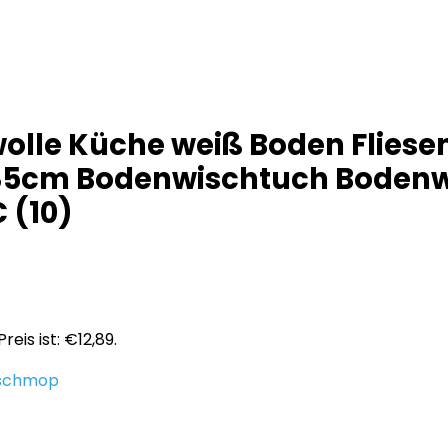
lle Küche weiß Boden Fliesen
35cm Bodenwischtuch Bodenw
 (10)
reis ist: €12,89.
schmop