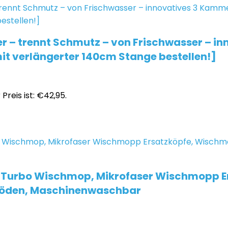
 – trennt Schmutz – von Frischwasser – i
it verlängerter 140cm Stange bestellen!]
 Preis ist: €42,95.
 Turbo Wischmop, Mikrofaser Wischmopp Er
 Böden, Maschinenwaschbar