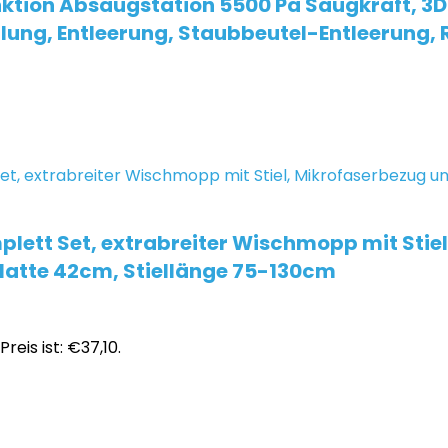
ktion Absaugstation 5500 Pa Saugkraft, 
ung, Entleerung, Staubbeutel-Entleerung, 
lett Set, extrabreiter Wischmopp mit Stie
platte 42cm, Stiellänge 75-130cm
Preis ist: €37,10.