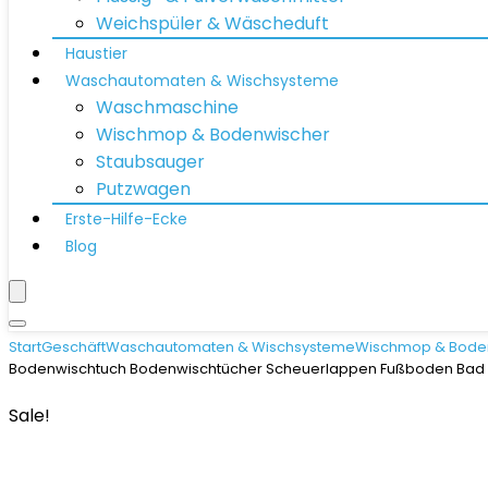
Weichspüler & Wäscheduft
Haustier
Waschautomaten & Wischsysteme
Waschmaschine
Wischmop & Bodenwischer
Staubsauger
Putzwagen
Erste-Hilfe-Ecke
Blog
Start
Geschäft
Waschautomaten & Wischsysteme
Wischmop & Bode
Bodenwischtuch Bodenwischtücher Scheuerlappen Fußboden Bad F
Sale!