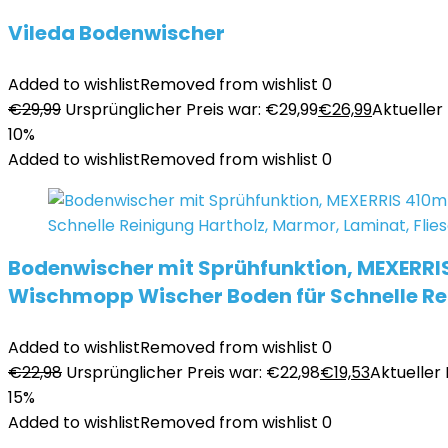
Vileda Bodenwischer
Added to wishlist
Removed from wishlist
0
€
29,99
Ursprünglicher Preis war: €29,99
€
26,99
Aktueller 
10%
Added to wishlist
Removed from wishlist
0
Bodenwischer mit Sprühfunktion, MEXERRI
Wischmopp Wischer Boden für Schnelle Rei
Added to wishlist
Removed from wishlist
0
€
22,98
Ursprünglicher Preis war: €22,98
€
19,53
Aktueller P
15%
Added to wishlist
Removed from wishlist
0