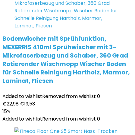
Bodenwischer mit Sprühfunktion,
MEXERRIS 410ml Sprühwischer mit 3-
Mikrofaserbezug und Schaber, 360 Grad
Rotierender Wischmopp Wischer Boden
für Schnelle Reinigung Hartholz, Marmor,
Laminat, Fliesen
Added to wishlist
Removed from wishlist
0
Ursprünglicher
Aktueller
€
22,98
€
19,53
Preis
Preis
15%
war:
ist:
Added to wishlist
Removed from wishlist
0
€22,98
€19,53.