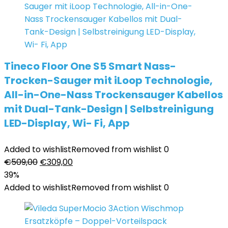
Tineco Floor One S5 Smart Nass-
Trocken-Sauger mit iLoop Technologie,
All-in-One-Nass Trockensauger Kabellos
mit Dual-Tank-Design | Selbstreinigung
LED-Display, Wi- Fi, App
Added to wishlist
Removed from wishlist
0
Ursprünglicher
Aktueller
€
509,00
€
309,00
Preis
Preis
39%
war:
ist:
Added to wishlist
Removed from wishlist
0
€509,00
€309,00.