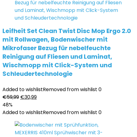
Leifheit Set Clean Twist Disc Mop Ergo 2.0
mit Rollwagen, Bodenwischer mit
Mikrofaser Bezug für nebelfeuchte
Reinigung auf Fliesen und Laminat,
Wischmopp mit Click-System und
Schleudertechnologie
Added to wishlist
Removed from wishlist
0
Ursprünglicher
Aktueller
€
59,99
€
30,99
Preis
Preis
48%
war:
ist:
Added to wishlist
Removed from wishlist
0
€59,99
€30,99.