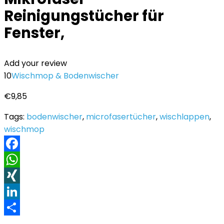
Reinigungstücher für
Fenster,
Add your review
10
Wischmop & Bodenwischer
€
9,85
Tags:
bodenwischer
,
microfasertücher
,
wischlappen
,
wischmop
Facebook
WhatsApp
XING
LinkedIn
Teilen