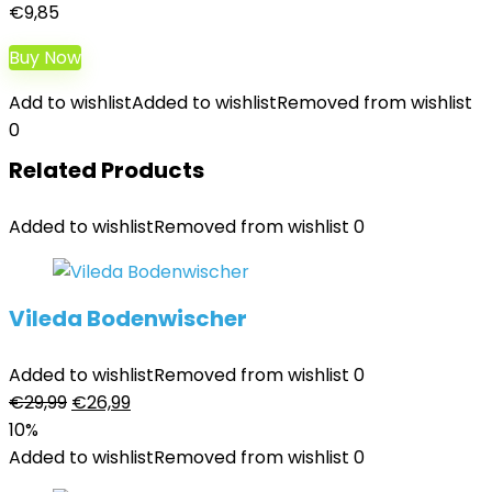
€
9,85
Buy Now
Add to wishlist
Added to wishlist
Removed from wishlist
0
Related Products
Added to wishlist
Removed from wishlist
0
Vileda Bodenwischer
Added to wishlist
Removed from wishlist
0
Ursprünglicher
Aktueller
€
29,99
€
26,99
Preis
Preis
10%
war:
ist:
Added to wishlist
Removed from wishlist
0
€29,99
€26,99.