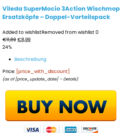
Vileda SuperMocio 3Action Wischmop
Ersatzköpfe – Doppel-Vorteilspack
Added to wishlist
Removed from wishlist
0
Ursprünglicher
Aktueller
€
11,89
€
8,99
Preis
Preis
24%
war:
ist:
Beschreibung
€11,89
€8,99.
Price:
[price_with_discount]
(as of [price_update_date] –
Details
)