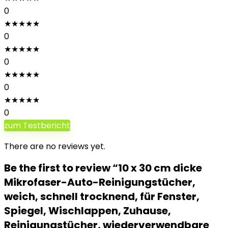
0
★
★
★
★
★
0
★
★
★
★
★
0
★
★
★
★
★
0
★
★
★
★
★
0
zum Testbericht
There are no reviews yet.
Be the first to review “10 x 30 cm dicke
Mikrofaser-Auto-Reinigungstücher,
weich, schnell trocknend, für Fenster,
Spiegel, Wischlappen, Zuhause,
Reinigungstücher, wiederverwendbare