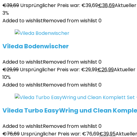
€
39,69
Ursprünglicher Preis war: €39,69
€
38,69
Aktueller 
3%
Added to wishlist
Removed from wishlist
0
Vileda Bodenwischer
Added to wishlist
Removed from wishlist
0
€
29,99
Ursprünglicher Preis war: €29,99
€
26,99
Aktueller 
10%
Added to wishlist
Removed from wishlist
0
Vileda Turbo EasyWring und Clean Komplet
Added to wishlist
Removed from wishlist
0
€
76,69
Ursprünglicher Preis war: €76,69
€
39,95
Aktueller