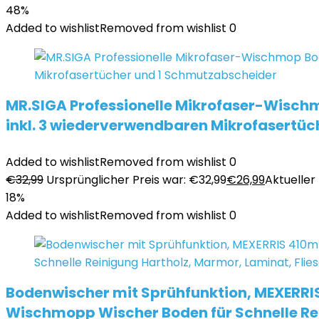
48%
Added to wishlist
Removed from wishlist
0
MR.SIGA Professionelle Mikrofaser-Wischmo
inkl. 3 wiederverwendbaren Mikrofasertü
Added to wishlist
Removed from wishlist
0
€
32,99
Ursprünglicher Preis war: €32,99
€
26,99
Aktueller 
18%
Added to wishlist
Removed from wishlist
0
Bodenwischer mit Sprühfunktion, MEXERRI
Wischmopp Wischer Boden für Schnelle Rei