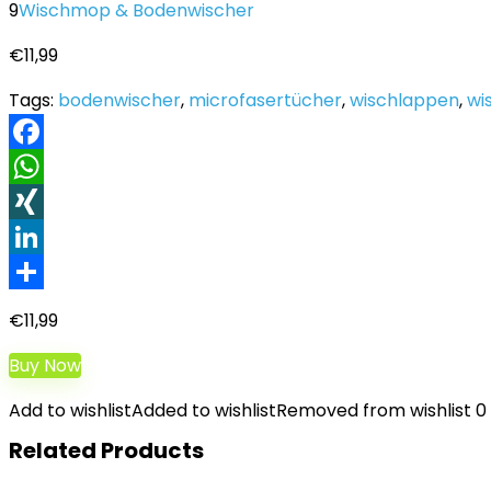
9
Wischmop & Bodenwischer
€
11,99
Tags:
bodenwischer
,
microfasertücher
,
wischlappen
,
wi
Facebook
WhatsApp
XING
LinkedIn
Teilen
€
11,99
Buy Now
Add to wishlist
Added to wishlist
Removed from wishlist
0
Related Products