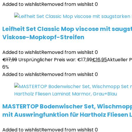
Added to wishlist
Removed from wishlist
0
Leifheit Set Classic Mop viscose mit saug
Viskose-Mopkopf-Streifen
Added to wishlist
Removed from wishlist
0
€
17,99
Ursprünglicher Preis war: €17,99
€
16,95
Aktueller Pr
6%
Added to wishlist
Removed from wishlist
0
MASTERTOP Bodenwischer Set, Wischmopp Se
mit Auswringfunktion für Hartholz Fliese
Added to wishlist
Removed from wishlist
0