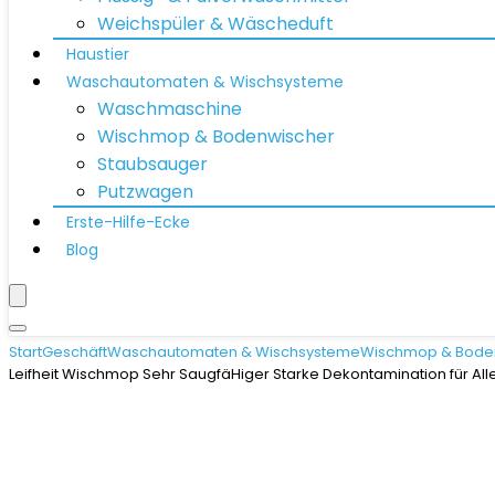
Weichspüler & Wäscheduft
Haustier
Waschautomaten & Wischsysteme
Waschmaschine
Wischmop & Bodenwischer
Staubsauger
Putzwagen
Erste-Hilfe-Ecke
Blog
Start
Geschäft
Waschautomaten & Wischsysteme
Wischmop & Bode
Leifheit Wischmop Sehr SaugfäHiger Starke Dekontamination für Al