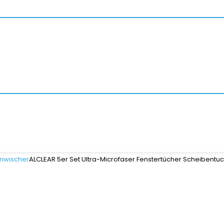
nwischer
ALCLEAR 5er Set Ultra-Microfaser Fenstertücher Scheibentu