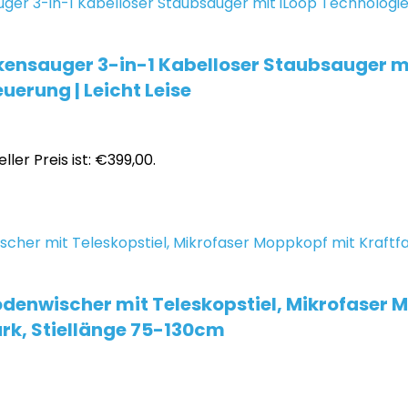
kensauger 3-in-1 Kabelloser Staubsauger mi
uerung | Leicht Leise
ller Preis ist: €399,00.
denwischer mit Teleskopstiel, Mikrofaser M
ark, Stiellänge 75-130cm