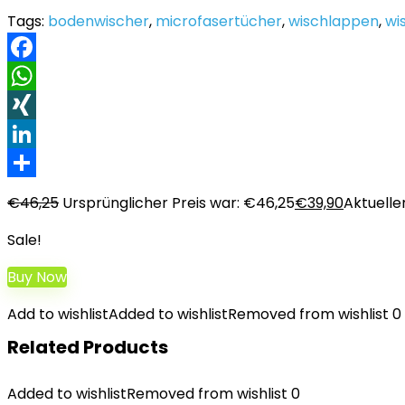
Tags:
bodenwischer
,
microfasertücher
,
wischlappen
,
wi
Facebook
WhatsApp
XING
LinkedIn
Teilen
€
46,25
Ursprünglicher Preis war: €46,25
€
39,90
Aktueller
Sale!
Buy Now
Add to wishlist
Added to wishlist
Removed from wishlist
0
Related Products
Added to wishlist
Removed from wishlist
0