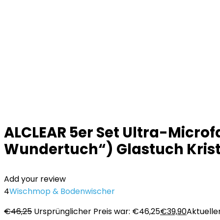
ALCLEAR 5er Set Ultra-Micro
Wundertuch“) Glastuch Krist
Add your review
4
Wischmop & Bodenwischer
€
46,25
Ursprünglicher Preis war: €46,25
€
39,90
Aktueller