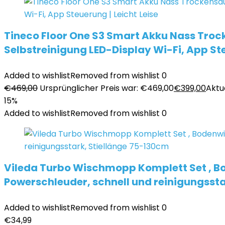
Tineco Floor One S3 Smart Akku Nass Troc
Selbstreinigung LED-Display Wi-Fi, App Ste
Added to wishlist
Removed from wishlist
0
€
469,00
Ursprünglicher Preis war: €469,00
€
399,00
Aktue
15%
Added to wishlist
Removed from wishlist
0
Vileda Turbo Wischmopp Komplett Set , Bo
Powerschleuder, schnell und reinigungsst
Added to wishlist
Removed from wishlist
0
€
34,99