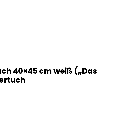
tuch 40×45 cm weiß („Das
sertuch