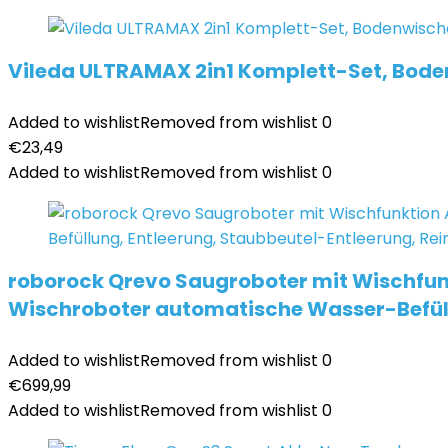
Vileda ULTRAMAX 2in1 Komplett-Set, Bode
Added to wishlist
Removed from wishlist
0
€
23,49
Added to wishlist
Removed from wishlist
0
roborock Qrevo Saugroboter mit Wischfun
Wischroboter automatische Wasser-Befüll
Added to wishlist
Removed from wishlist
0
€
699,99
Added to wishlist
Removed from wishlist
0