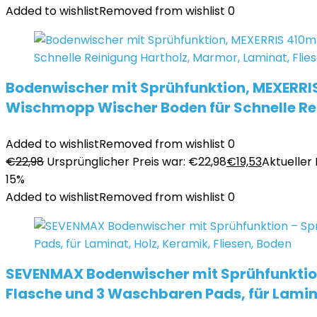
Added to wishlist
Removed from wishlist
0
Bodenwischer mit Sprühfunktion, MEXERRI
Wischmopp Wischer Boden für Schnelle Rei
Added to wishlist
Removed from wishlist
0
€
22,98
Ursprünglicher Preis war: €22,98
€
19,53
Aktueller P
15%
Added to wishlist
Removed from wishlist
0
SEVENMAX Bodenwischer mit Sprühfunktion 
Flasche und 3 Waschbaren Pads, für Lamina