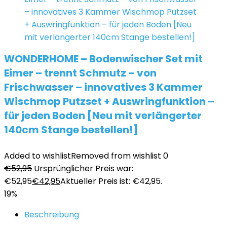
WONDERHOME – Bodenwischer Set mit
Eimer – trennt Schmutz – von
Frischwasser – innovatives 3 Kammer
Wischmop Putzset + Auswringfunktion –
für jeden Boden [Neu mit verlängerter
140cm Stange bestellen!]
Added to wishlist
Removed from wishlist
0
€
52,95
Ursprünglicher Preis war:
€52,95
€
42,95
Aktueller Preis ist: €42,95.
19%
Beschreibung