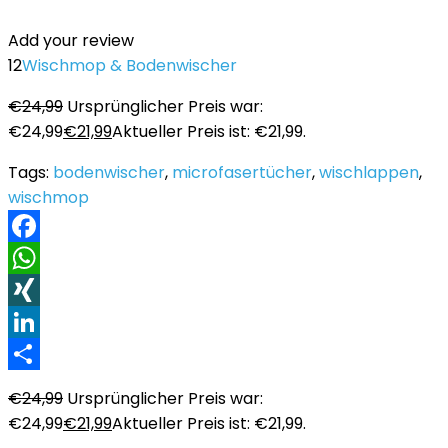
Add your review
12
Wischmop & Bodenwischer
€
24,99
Ursprünglicher Preis war:
€24,99
€
21,99
Aktueller Preis ist: €21,99.
Tags:
bodenwischer
,
microfasertücher
,
wischlappen
,
wischmop
Facebook
WhatsApp
XING
LinkedIn
Teilen
€
24,99
Ursprünglicher Preis war:
€24,99
€
21,99
Aktueller Preis ist: €21,99.