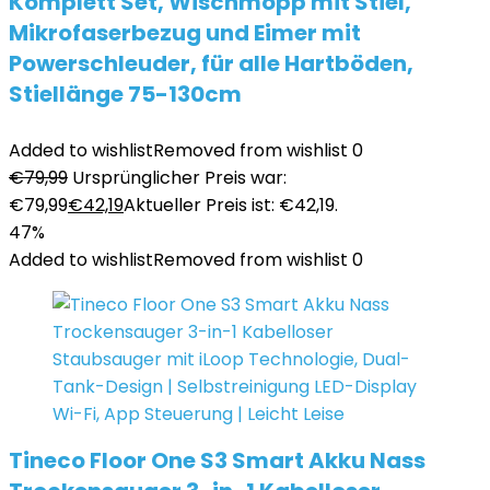
Komplett Set, Wischmopp mit Stiel,
Mikrofaserbezug und Eimer mit
Powerschleuder, für alle Hartböden,
Stiellänge 75-130cm
Added to wishlist
Removed from wishlist
0
€
79,99
Ursprünglicher Preis war:
€79,99
€
42,19
Aktueller Preis ist: €42,19.
47%
Added to wishlist
Removed from wishlist
0
Tineco Floor One S3 Smart Akku Nass