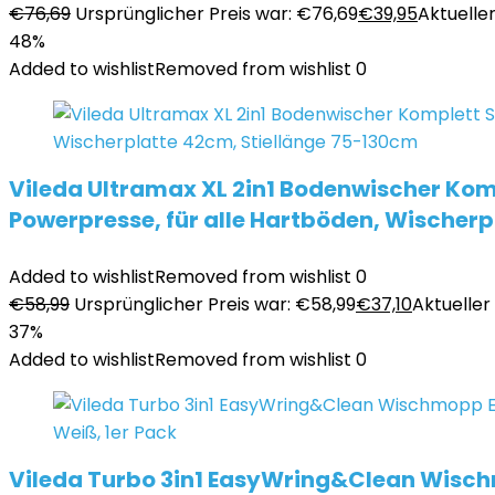
€
76,69
Ursprünglicher Preis war: €76,69
€
39,95
Aktueller
48%
Added to wishlist
Removed from wishlist
0
Vileda Ultramax XL 2in1 Bodenwischer Komp
Powerpresse, für alle Hartböden, Wischer
Added to wishlist
Removed from wishlist
0
€
58,99
Ursprünglicher Preis war: €58,99
€
37,10
Aktueller 
37%
Added to wishlist
Removed from wishlist
0
Vileda Turbo 3in1 EasyWring&Clean Wischm