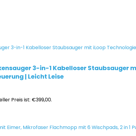
kensauger 3-in-1 Kabelloser Staubsauger mi
uerung | Leicht Leise
ller Preis ist: €399,00.