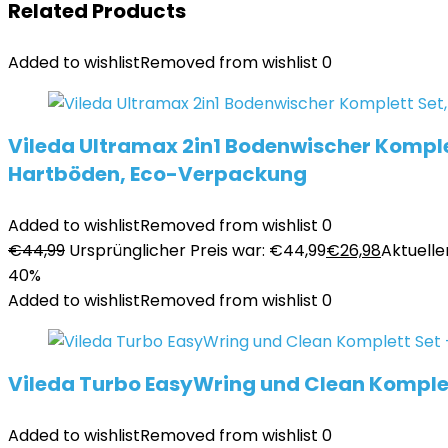
Related Products
Added to wishlist
Removed from wishlist
0
Vileda Ultramax 2in1 Bodenwischer Komplet
Hartböden, Eco-Verpackung
Added to wishlist
Removed from wishlist
0
€
44,99
Ursprünglicher Preis war: €44,99
€
26,98
Aktueller
40%
Added to wishlist
Removed from wishlist
0
Vileda Turbo EasyWring und Clean Komplet
Added to wishlist
Removed from wishlist
0