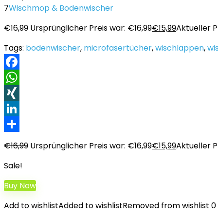
7
Wischmop & Bodenwischer
€
16,99
Ursprünglicher Preis war: €16,99
€
15,99
Aktueller Pr
Tags:
bodenwischer
,
microfasertücher
,
wischlappen
,
wi
Facebook
WhatsApp
XING
LinkedIn
Teilen
€
16,99
Ursprünglicher Preis war: €16,99
€
15,99
Aktueller Pr
Sale!
Buy Now
Add to wishlist
Added to wishlist
Removed from wishlist
0