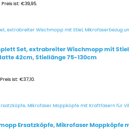
 Preis ist: €39,95.
lett Set, extrabreiter Wischmopp mit Stie
platte 42cm, Stiellänge 75-130cm
Preis ist: €37,10.
opp Ersatzköpfe, Mikrofaser Moppköpfe mit 