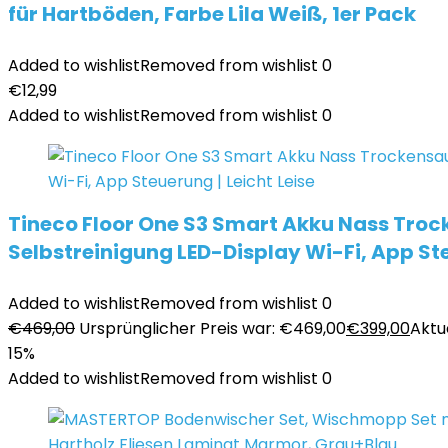
für Hartböden, Farbe Lila Weiß, 1er Pack
Added to wishlist
Removed from wishlist
0
€
12,99
Added to wishlist
Removed from wishlist
0
Tineco Floor One S3 Smart Akku Nass Troc
Selbstreinigung LED-Display Wi-Fi, App Ste
Added to wishlist
Removed from wishlist
0
€
469,00
Ursprünglicher Preis war: €469,00
€
399,00
Aktue
15%
Added to wishlist
Removed from wishlist
0