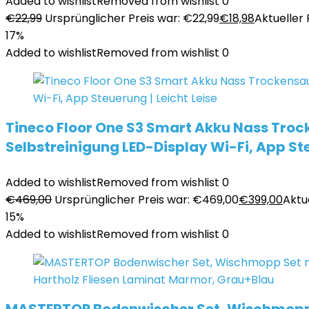
Added to wishlist
Removed from wishlist
0
€
22,99
Ursprünglicher Preis war: €22,99
€
18,98
Aktueller P
17%
Added to wishlist
Removed from wishlist
0
Tineco Floor One S3 Smart Akku Nass Troc
Selbstreinigung LED-Display Wi-Fi, App Ste
Added to wishlist
Removed from wishlist
0
€
469,00
Ursprünglicher Preis war: €469,00
€
399,00
Aktue
15%
Added to wishlist
Removed from wishlist
0