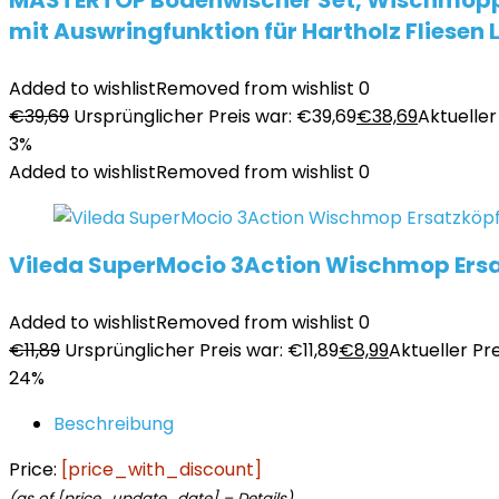
MASTERTOP Bodenwischer Set, Wischmopp Se
mit Auswringfunktion für Hartholz Fliese
Added to wishlist
Removed from wishlist
0
€
39,69
Ursprünglicher Preis war: €39,69
€
38,69
Aktueller 
3%
Added to wishlist
Removed from wishlist
0
Vileda SuperMocio 3Action Wischmop Ersa
Added to wishlist
Removed from wishlist
0
€
11,89
Ursprünglicher Preis war: €11,89
€
8,99
Aktueller Prei
24%
Beschreibung
Price:
[price_with_discount]
(as of [price_update_date] –
Details
)