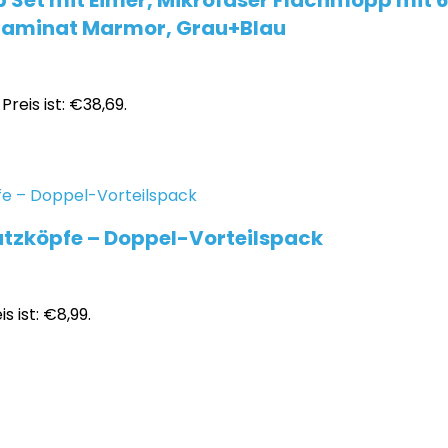
t mit Eimer, Mikrofaser Flachmopp mit 6 W
n Laminat Marmor, Grau+Blau
Preis ist: €38,69.
tzköpfe – Doppel-Vorteilspack
s ist: €8,99.