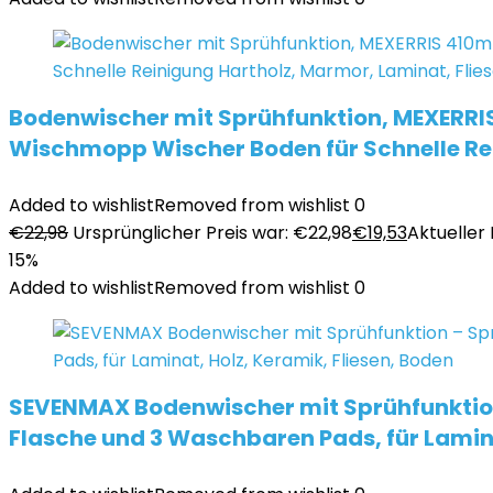
Bodenwischer mit Sprühfunktion, MEXERRI
Wischmopp Wischer Boden für Schnelle Rei
Added to wishlist
Removed from wishlist
0
€
22,98
Ursprünglicher Preis war: €22,98
€
19,53
Aktueller P
15%
Added to wishlist
Removed from wishlist
0
SEVENMAX Bodenwischer mit Sprühfunktion 
Flasche und 3 Waschbaren Pads, für Lamina