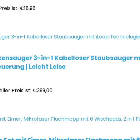
reis ist: €18,98.
kensauger 3-in-1 Kabelloser Staubsauger mi
uerung | Leicht Leise
ller Preis ist: €399,00.