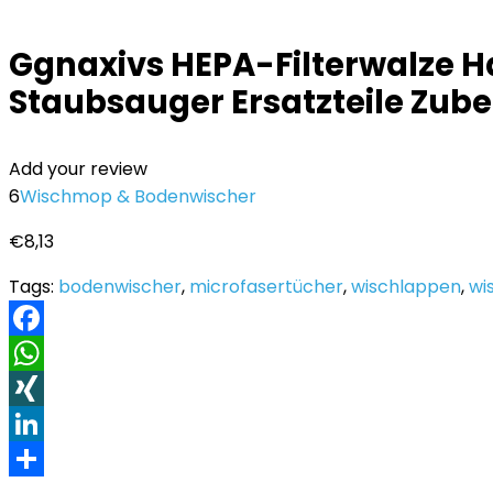
Ggnaxivs HEPA-Filterwalze H
Staubsauger Ersatzteile Zub
Add your review
6
Wischmop & Bodenwischer
€
8,13
Tags:
bodenwischer
,
microfasertücher
,
wischlappen
,
wi
Facebook
WhatsApp
XING
LinkedIn