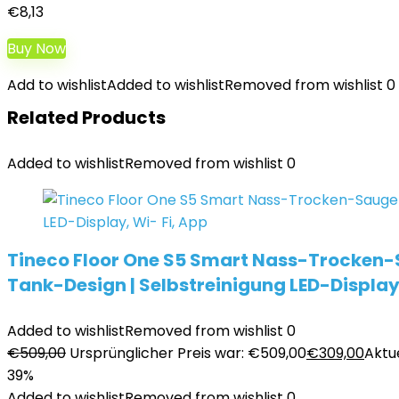
Teilen
€
8,13
Buy Now
Add to wishlist
Added to wishlist
Removed from wishlist
0
Related Products
Added to wishlist
Removed from wishlist
0
Tineco Floor One S5 Smart Nass-Trocken-S
Tank-Design | Selbstreinigung LED-Display,
Added to wishlist
Removed from wishlist
0
€
509,00
Ursprünglicher Preis war: €509,00
€
309,00
Aktue
39%
Added to wishlist
Removed from wishlist
0