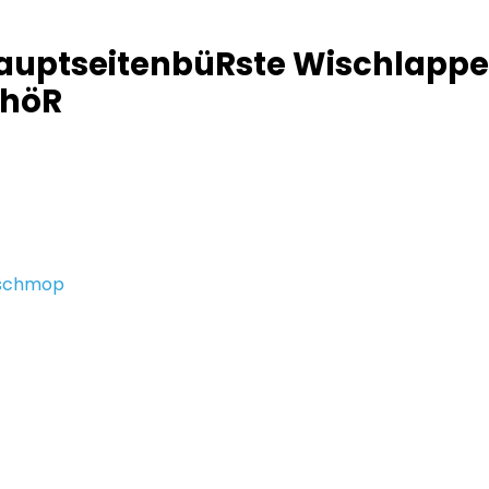
auptseitenbüRste Wischlappen
ehöR
schmop