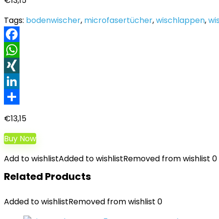
€
13,15
Tags:
bodenwischer
,
microfasertücher
,
wischlappen
,
wi
Facebook
WhatsApp
XING
LinkedIn
Teilen
€
13,15
Buy Now
Add to wishlist
Added to wishlist
Removed from wishlist
0
Related Products
Added to wishlist
Removed from wishlist
0