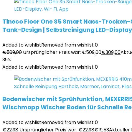
Tineco Floor One S5 Smart Nass-Trocken-S
Tank-Design | Selbstreinigung LED-Display,
Added to wishlist
Removed from wishlist
0
€
509,00
Ursprünglicher Preis war: €509,00
€
309,00
Aktue
39%
Added to wishlist
Removed from wishlist
0
Bodenwischer mit Sprühfunktion, MEXERRI
Wischmopp Wischer Boden für Schnelle Rei
Added to wishlist
Removed from wishlist
0
€
22,98
Ursprünglicher Preis war: €22,98
€
19,53
Aktueller P