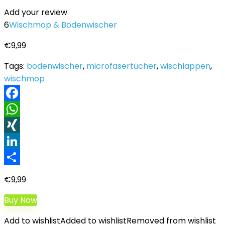
Add your review
6
Wischmop & Bodenwischer
€
9,99
Tags:
bodenwischer
,
microfasertücher
,
wischlappen
,
wischmop
Facebook
WhatsApp
XING
LinkedIn
Teilen
€
9,99
Buy Now
Add to wishlist
Added to wishlist
Removed from wishlist