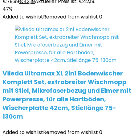
€79,99
€
42,19
Aktueller Preis ist: €42,19.
47%
Added to wishlist
Removed from wishlist
0
Vileda Ultramax XL 2in1 Bodenwischer
Komplett Set, extrabreiter Wischmopp
mit Stiel, Mikrofaserbezug und Eimer mit
Powerpresse, für alle Hartböden,
Wischerplatte 42cm, Stiellänge 75-
130cm
Added to wishlist
Removed from wishlist
0