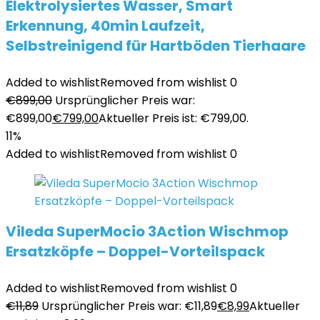
Elektrolysiertes Wasser, Smart
Erkennung, 40min Laufzeit,
Selbstreinigend für Hartböden Tierhaare
Added to wishlist
Removed from wishlist
0
€
899,00
Ursprünglicher Preis war:
€899,00
€
799,00
Aktueller Preis ist: €799,00.
11%
Added to wishlist
Removed from wishlist
0
Vileda SuperMocio 3Action Wischmop
Ersatzköpfe – Doppel-Vorteilspack
Added to wishlist
Removed from wishlist
0
€
11,89
Ursprünglicher Preis war: €11,89
€
8,99
Aktueller