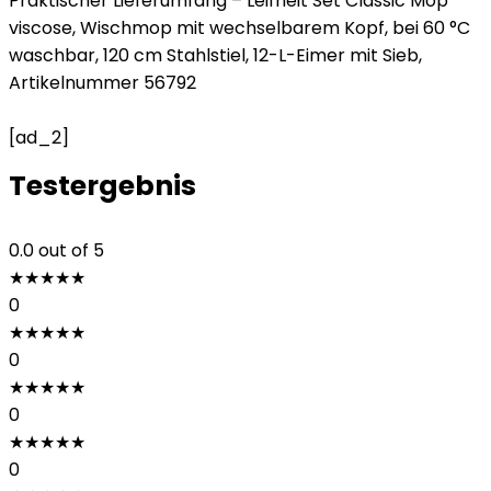
Praktischer Lieferumfang – Leifheit Set Classic Mop
viscose, Wischmop mit wechselbarem Kopf, bei 60 °C
waschbar, 120 cm Stahlstiel, 12-L-Eimer mit Sieb,
Artikelnummer 56792
[ad_2]
Testergebnis
0.0
out of 5
★
★
★
★
★
0
★
★
★
★
★
0
★
★
★
★
★
0
★
★
★
★
★
0