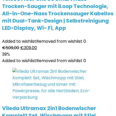
Trocken-Sauger mit iLoop Technologie,
All-in-One-Nass Trockensauger Kabellos
mit Dual-Tank-Design | Selbstreinigung
LED-Display, Wi- Fi, App
Added to wishlist
Removed from wishlist
0
Ursprünglicher
Aktueller
€
509,00
€
309,00
Preis
Preis
39%
war:
ist:
Added to wishlist
Removed from wishlist
0
€509,00
€309,00.
Vileda Ultramax 2in1 Bodenwischer
Komplett Set, Wischmopp mit Stiel,