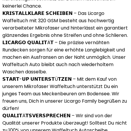
keinerlei Chance.
𝗞𝗥𝗜𝗦𝗧𝗔𝗟𝗟𝗞𝗟𝗔𝗥𝗘 𝗦𝗖𝗛𝗘𝗜𝗕𝗘𝗡 – Das Licargo
Waffeltuch mit 320 GSM besteht aus hochwertig
verarbeiteter Mikrofaser und hinterlässt ein garantiert
glänzendes Ergebnis ohne Streifen und ohne Schlieren.
𝗟𝗜𝗖𝗔𝗥𝗚𝗢 𝗤𝗨𝗔𝗟𝗜𝗧Ä𝗧 – Die präzise vernähten
Rundecken sorgen für eine erhöhte Langlebigkeit und
machen ein Ausfransen an der Naht unmöglich. Unser
Waffeltuch Auto bleibt auch nach wiederholtem
Waschen dasselbe.
𝗦𝗧𝗔𝗥𝗧-𝗨𝗣 𝗨𝗡𝗧𝗘𝗥𝗦𝗧Ü𝗧𝗭𝗘𝗡 – Mit dem Kauf von
unserem Mikrofaser Waffeltuch unterstützt Du ein
junges Team aus Meckenbeuren am Bodensee. Wir
freuen uns, Dich in unserer Licargo Family begrüßen zu
dürfen!
𝗤𝗨𝗔𝗟𝗜𝗧Ä𝗧𝗦𝗩𝗘𝗥𝗦𝗣𝗥𝗘𝗖𝗛𝗘𝗡 – Wir sind von der
Qualität unserer Produkte überzeugt! Solltest Du nicht
zu 100% von unserem Waffeltuch Autoscheibe