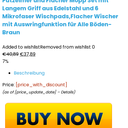
Putzeimer und Flacher Mopp Set mit
Langem Griff aus Edelstahl und 6
Mikrofaser Wischpads,Flacher Wischer
mit Auswringfunktion für Alle Böden-
Braun
Added to wishlist
Removed from wishlist
0
Ursprünglicher
Aktueller
€
40,89
€
37,89
Preis
Preis
7%
war:
ist:
Beschreibung
€40,89
€37,89.
Price:
[price_with_discount]
(as of [price_update_date] –
Details
)