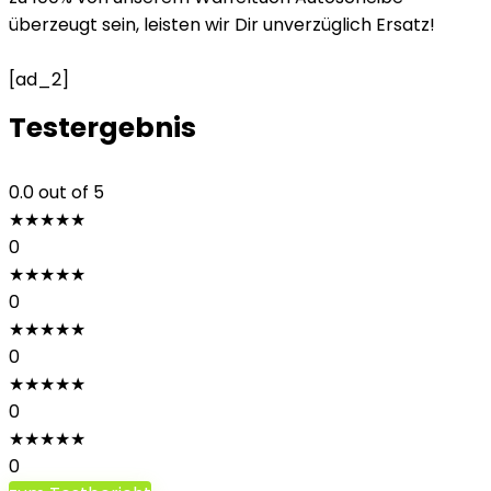
überzeugt sein, leisten wir Dir unverzüglich Ersatz!
[ad_2]
Testergebnis
0.0
out of 5
★
★
★
★
★
0
★
★
★
★
★
0
★
★
★
★
★
0
★
★
★
★
★
0
★
★
★
★
★
0