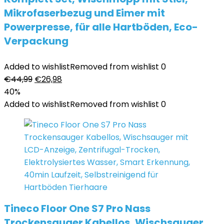
Mikrofaserbezug und Eimer mit
Powerpresse, für alle Hartböden, Eco-
Verpackung
Added to wishlist
Removed from wishlist
0
Ursprünglicher
Aktueller
€
44,99
€
26,98
Preis
Preis
40%
war:
ist:
Added to wishlist
Removed from wishlist
0
€44,99
€26,98.
Tineco Floor One S7 Pro Nass
Trockensauger Kabellos, Wischsauger