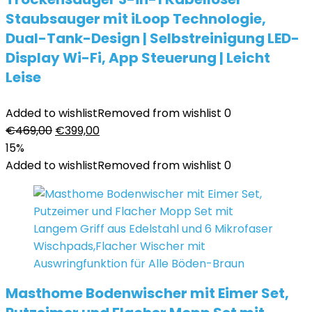
Staubsauger mit iLoop Technologie,
Dual-Tank-Design | Selbstreinigung LED-
Display Wi-Fi, App Steuerung | Leicht
Leise
Added to wishlist
Removed from wishlist
0
Ursprünglicher
Aktueller
€
469,00
€
399,00
Preis
Preis
15%
war:
ist:
Added to wishlist
Removed from wishlist
0
€469,00
€399,00.
Masthome Bodenwischer mit Eimer Set,