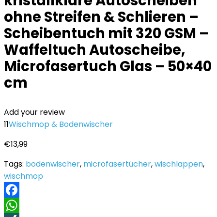
kristallklare Autoscheiben
ohne Streifen & Schlieren –
Scheibentuch mit 320 GSM –
Waffeltuch Autoscheibe,
Microfasertuch Glas – 50×40
cm
Add your review
11
Wischmop & Bodenwischer
€
13,99
Tags:
bodenwischer
,
microfasertücher
,
wischlappen
,
wischmop
Facebook