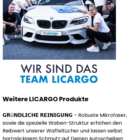
Weitere LICARGO Produkte
𝗚𝗥Ü𝗡𝗗𝗟𝗜𝗖𝗛𝗘 𝗥𝗘𝗜𝗡𝗜𝗚𝗨𝗡𝗚 – Robuste Mikrofaser,
sowie die spezielle Waben-Struktur erhöhen den
Reibwert unserer Waffeltücher und lassen selbst
hartnäckigem Schmutz auf Deinen Autoscheiben