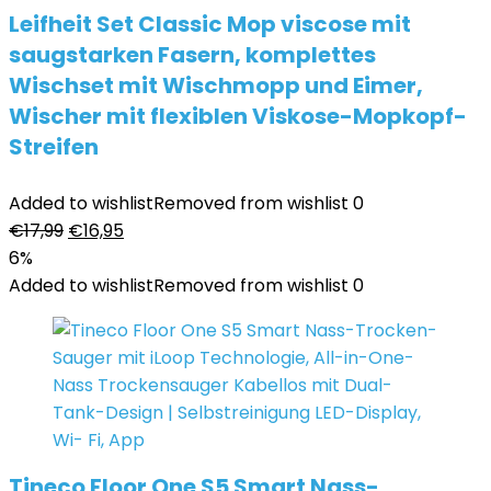
Leifheit Set Classic Mop viscose mit
saugstarken Fasern, komplettes
Wischset mit Wischmopp und Eimer,
Wischer mit flexiblen Viskose-Mopkopf-
Streifen
Added to wishlist
Removed from wishlist
0
Ursprünglicher
Aktueller
€
17,99
€
16,95
Preis
Preis
6%
war:
ist:
Added to wishlist
Removed from wishlist
0
€17,99
€16,95.
Tineco Floor One S5 Smart Nass-