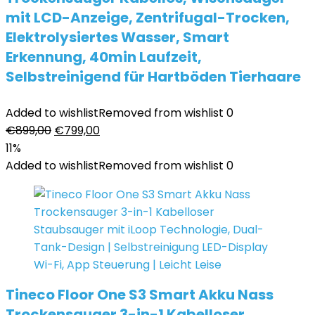
mit LCD-Anzeige, Zentrifugal-Trocken,
Elektrolysiertes Wasser, Smart
Erkennung, 40min Laufzeit,
Selbstreinigend für Hartböden Tierhaare
Added to wishlist
Removed from wishlist
0
Ursprünglicher
Aktueller
€
899,00
€
799,00
Preis
Preis
11%
war:
ist:
Added to wishlist
Removed from wishlist
0
€899,00
€799,00.
Tineco Floor One S3 Smart Akku Nass
Trockensauger 3-in-1 Kabelloser