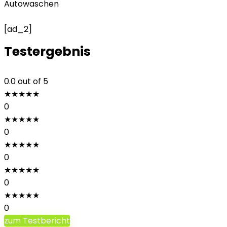
Autowaschen
[ad_2]
Testergebnis
0.0
out of 5
★
★
★
★
★
0
★
★
★
★
★
0
★
★
★
★
★
0
★
★
★
★
★
0
★
★
★
★
★
0
zum Testbericht