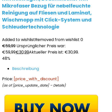
Mikrofaser Bezug für nebelfeuchte
Reinigung auf Fliesen und Laminat,
Wischmopp mit Click-System und
Schleudertechnologie
Added to wishlist
Removed from wishlist
0
€
59,99
Ursprünglicher Preis war:
€59,99
€
30,99
Aktueller Preis ist: €30,99.
48%
Beschreibung
Price:
[price_with_discount]
(as of [price_update_date] –
Details
)