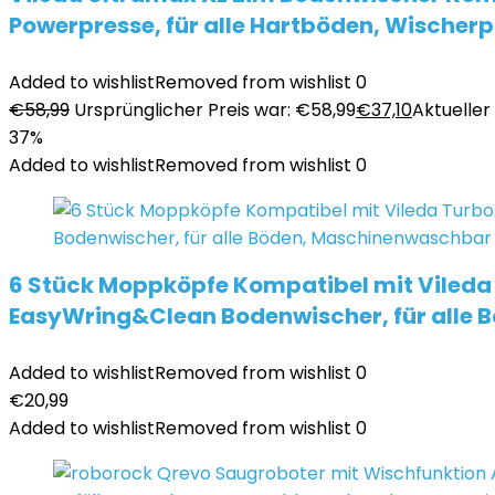
Powerpresse, für alle Hartböden, Wischer
Added to wishlist
Removed from wishlist
0
€
58,99
Ursprünglicher Preis war: €58,99
€
37,10
Aktueller 
37%
Added to wishlist
Removed from wishlist
0
6 Stück Moppköpfe Kompatibel mit Vileda
EasyWring&Clean Bodenwischer, für alle
Added to wishlist
Removed from wishlist
0
€
20,99
Added to wishlist
Removed from wishlist
0