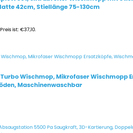
platte 42cm, Stiellänge 75-130cm
Preis ist: €37,10.
 Turbo Wischmop, Mikrofaser Wischmopp Er
 Böden, Maschinenwaschbar