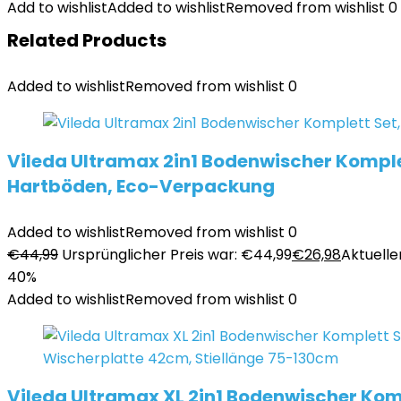
Add to wishlist
Added to wishlist
Removed from wishlist
0
Related Products
Added to wishlist
Removed from wishlist
0
Vileda Ultramax 2in1 Bodenwischer Komplet
Hartböden, Eco-Verpackung
Added to wishlist
Removed from wishlist
0
€
44,99
Ursprünglicher Preis war: €44,99
€
26,98
Aktueller
40%
Added to wishlist
Removed from wishlist
0
Vileda Ultramax XL 2in1 Bodenwischer Komp