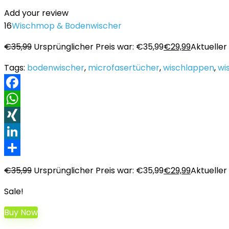
Add your review
16
Wischmop & Bodenwischer
€
35,99
Ursprünglicher Preis war: €35,99
€
29,99
Aktueller 
Tags:
bodenwischer
,
microfasertücher
,
wischlappen
,
wi
Facebook
WhatsApp
XING
LinkedIn
Teilen
€
35,99
Ursprünglicher Preis war: €35,99
€
29,99
Aktueller 
Sale!
Buy Now