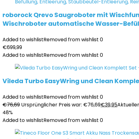
roborock Qrevo Saugroboter mit Wischfun
Wischroboter automatische Wasser-Befüll
Added to wishlist
Removed from wishlist
0
€
699,99
Added to wishlist
Removed from wishlist
0
Vileda Turbo EasyWring und Clean Komplet
Added to wishlist
Removed from wishlist
0
€
76,69
Ursprünglicher Preis war: €76,69
€
39,95
Aktueller
48%
Added to wishlist
Removed from wishlist
0