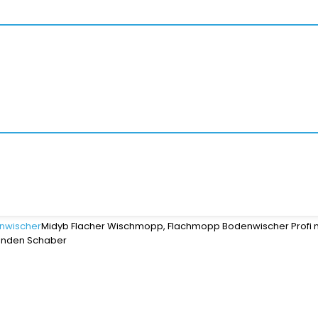
nwischer
Midyb Flacher Wischmopp, Flachmopp Bodenwischer Profi m
Senden Schaber