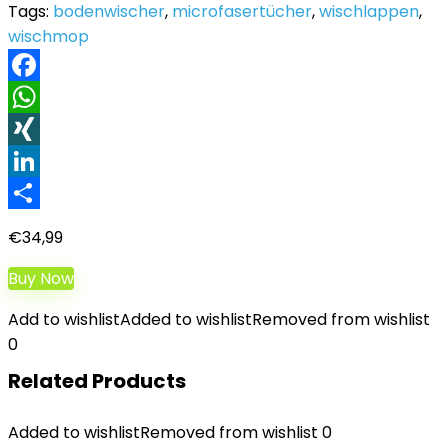
Tags:
bodenwischer
,
microfasertücher
,
wischlappen
,
wischmop
Facebook
WhatsApp
XING
LinkedIn
Teilen
€
34,99
Buy Now
Add to wishlist
Added to wishlist
Removed from wishlist
0
Related Products
Added to wishlist
Removed from wishlist
0