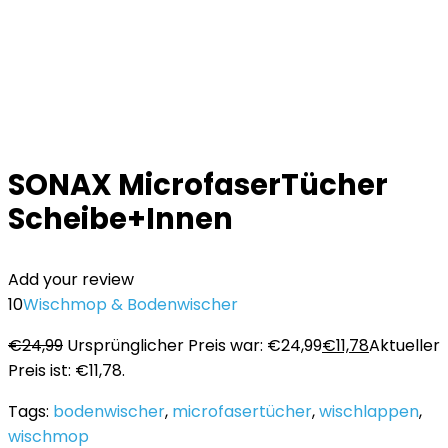
SONAX MicrofaserTücher
Scheibe+Innen
Add your review
10
Wischmop & Bodenwischer
€
24,99
Ursprünglicher Preis war: €24,99
€
11,78
Aktueller
Preis ist: €11,78.
Tags:
bodenwischer
,
microfasertücher
,
wischlappen
,
wischmop