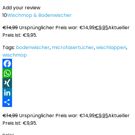
Add your review
10
Wischmop & Bodenwischer
€
14,99
Ursprünglicher Preis war: €14,99
€
9,95
Aktueller
Preis ist: €9,95.
Tags:
bodenwischer
,
microfasertücher
,
wischlappen
,
wischmop
Facebook
WhatsApp
XING
LinkedIn
Teilen
€
14,99
Ursprünglicher Preis war: €14,99
€
9,95
Aktueller
Preis ist: €9,95.