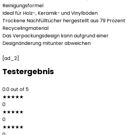
Reinigungsformel
Ideal für Holz-, Keramik- und Vinylböden
Trockene Nachfülltücher hergestellt aus 79 Prozent
Recycelingmaterial
Das Verpackungsdesign kann aufgrund einer
Designänderung mitunter abweichen
[ad_2]
Testergebnis
0.0
out of 5
★
★
★
★
★
0
★
★
★
★
★
0
★
★
★
★
★
0