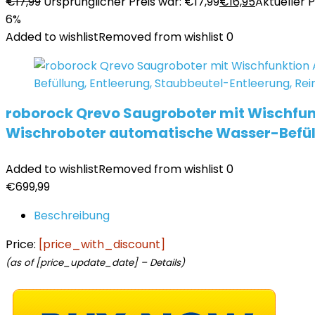
€
17,99
Ursprünglicher Preis war: €17,99
€
16,95
Aktueller Pr
6%
Added to wishlist
Removed from wishlist
0
roborock Qrevo Saugroboter mit Wischfun
Wischroboter automatische Wasser-Befüll
Added to wishlist
Removed from wishlist
0
€
699,99
Beschreibung
Price:
[price_with_discount]
(as of [price_update_date] –
Details
)