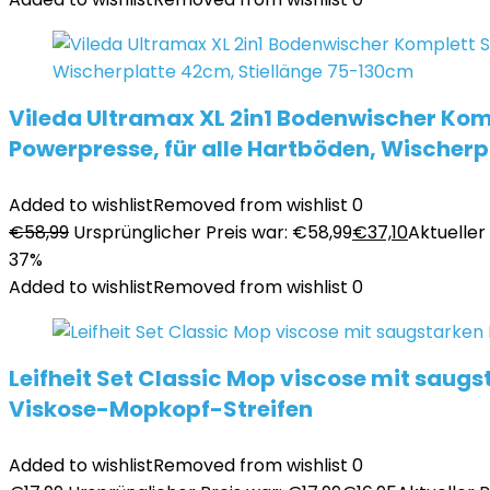
Vileda Ultramax XL 2in1 Bodenwischer Komp
Powerpresse, für alle Hartböden, Wischer
Added to wishlist
Removed from wishlist
0
€
58,99
Ursprünglicher Preis war: €58,99
€
37,10
Aktueller 
37%
Added to wishlist
Removed from wishlist
0
Leifheit Set Classic Mop viscose mit saug
Viskose-Mopkopf-Streifen
Added to wishlist
Removed from wishlist
0