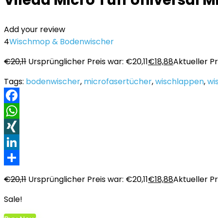
Vileda Micro Tuff Universal 
Add your review
4
Wischmop & Bodenwischer
€
20,11
Ursprünglicher Preis war: €20,11
€
18,88
Aktueller Pre
Tags:
bodenwischer
,
microfasertücher
,
wischlappen
,
wi
Facebook
WhatsApp
XING
LinkedIn
Teilen
€
20,11
Ursprünglicher Preis war: €20,11
€
18,88
Aktueller Pre
Sale!