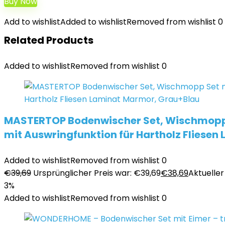
Buy Now
Add to wishlist
Added to wishlist
Removed from wishlist
0
Related Products
Added to wishlist
Removed from wishlist
0
MASTERTOP Bodenwischer Set, Wischmopp Se
mit Auswringfunktion für Hartholz Fliese
Added to wishlist
Removed from wishlist
0
€
39,69
Ursprünglicher Preis war: €39,69
€
38,69
Aktueller 
3%
Added to wishlist
Removed from wishlist
0