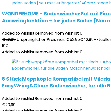
WONDERHOME – Bodenwischer Set mit Eimer
Auswringfunktion – für jeden Boden [Neu m
Added to wishlist
Removed from wishlist
0
€
52,95
Ursprünglicher Preis war: €52,95
€
42,95
Aktueller
19%
Added to wishlist
Removed from wishlist
0
6 Stück Moppköpfe Kompatibel mit Vileda
EasyWring&Clean Bodenwischer, für alle
Added to wishlist
Removed from wishlist
0
€
20,99
Added to wishlist
Removed from wishlist
0