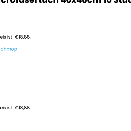
Microfasertuch 40x40cm 10 Stü
is ist: €18,88.
schmop
is ist: €18,88.