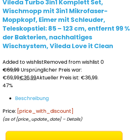
Vileda Turbo 3in1 Komplett Set,
Wischmopp mit 3in1 Mikrofaser-
Moppkopf, Eimer mit Schleuder,
Teleskopstiel: 85 – 123 cm, entfernt 99 %
der Bakterien, nachhaltiges
Wischsystem, Vileda Love it Clean
Added to wishlist
Removed from wishlist
0
€
69,99
Ursprünglicher Preis war:
€69,99
€
36,99
Aktueller Preis ist: €36,99.
47%
Beschreibung
Price:
[price_with_discount]
(as of [price_update_date] –
Details
)