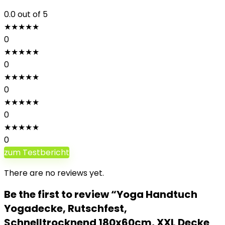
0.0
out of 5
★
★
★
★
★
0
★
★
★
★
★
0
★
★
★
★
★
0
★
★
★
★
★
0
★
★
★
★
★
0
zum Testbericht
There are no reviews yet.
Be the first to review “Yoga Handtuch
Yogadecke, Rutschfest,
Schnelltrocknend 180x60cm, XXL Decke