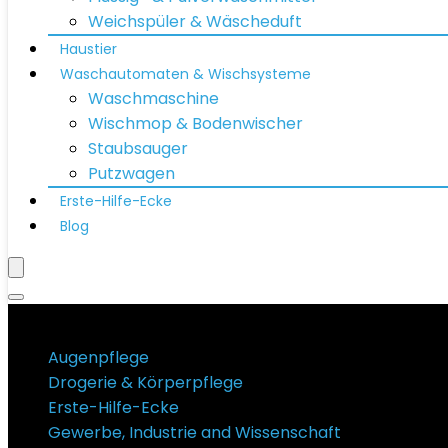
Weichspüler & Wäscheduft
Haustier
Waschautomaten & Wischsysteme
Waschmaschine
Wischmop & Bodenwischer
Staubsauger
Putzwagen
Erste-Hilfe-Ecke
Blog
Produktkategorien
Augenpflege
Drogerie & Körperpflege
Erste-Hilfe-Ecke
Gewerbe, Industrie and Wissenschaft