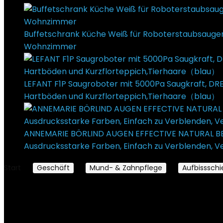
Buffetschrank Küche Weiß für Roboterstaubsauger
Wohnzimmer
€
999,00
Ursprünglicher Preis war: €
LEFANT F1P Saugroboter mit 5000Pa Saugkraft, DRE
Hartböden und Kurzflorteppich,Tierhaare（blau）
ANNEMARIE BÖRLIND AUGEN EFFECTIVE NATURAL BEAU
Ausdrucksstarke Farben, Einfach zu Verblenden, 
Start
Geschäft
Mund- & Zahnpflege
Aufbisssch
Aufbissschienen