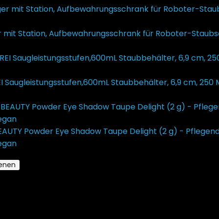
 mit Station, Aufbewahrungsschrank für Roboter-Staubs
999,00
€
222,91
Aktueller Preis ist: €222,91.
I Saugleistungsstufen,600mL Staubbehälter, 6,9 cm, 250 
€
269,99
Ursprünglicher Preis war: €269,99
€
123,49
Aktuelle
TY Powder Eye Shadow Taupe Delight (2 g) - Pflegender
Vegan
€
14,95
ienen
Seite 3