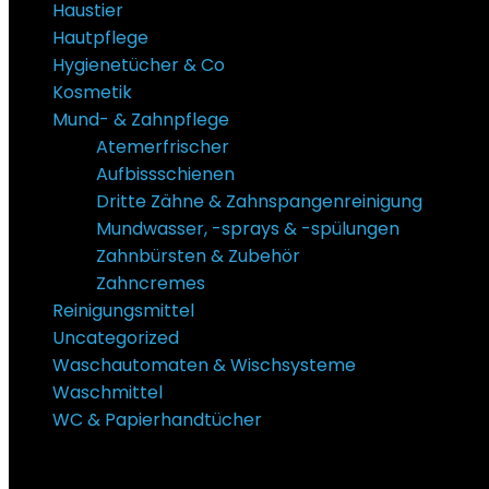
Haustier
Hautpflege
Hygienetücher & Co
Kosmetik
Mund- & Zahnpflege
Atemerfrischer
Aufbissschienen
Dritte Zähne & Zahnspangenreinigung
Mundwasser, -sprays & -spülungen
Zahnbürsten & Zubehör
Zahncremes
Reinigungsmittel
Uncategorized
Waschautomaten & Wischsysteme
Waschmittel
WC & Papierhandtücher
Super Sale Bis zu @ 50 % Rabatt