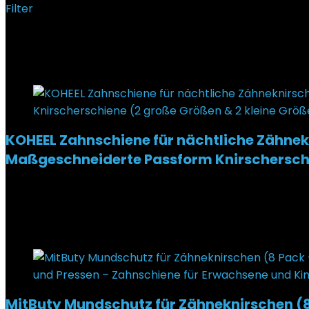
Filter
Ergebnisse 25 – 36 von 57 werden angezeigt
Added to wishlist
Removed from wishlist
0
KOHEEL Zahnschiene für nächtliche Zähnek
Maßgeschneiderte Passform Knirscherschi
Added to wishlist
Removed from wishlist
0
€
14,90
Added to wishlist
Removed from wishlist
0
MitButy Mundschutz für Zähneknirschen (8