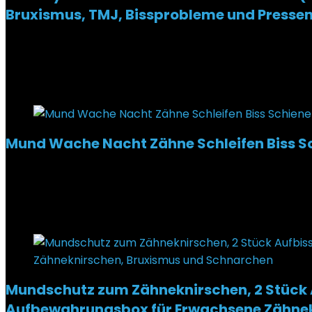
Bruxismus, TMJ, Bissprobleme und Pressen
Added to wishlist
Removed from wishlist
0
€
17,99
Added to wishlist
Removed from wishlist
0
Mund Wache Nacht Zähne Schleifen Biss Sc
Added to wishlist
Removed from wishlist
0
€
10,55
Added to wishlist
Removed from wishlist
0
Mundschutz zum Zähneknirschen, 2 Stück 
Aufbewahrungsbox für Erwachsene Zähnek