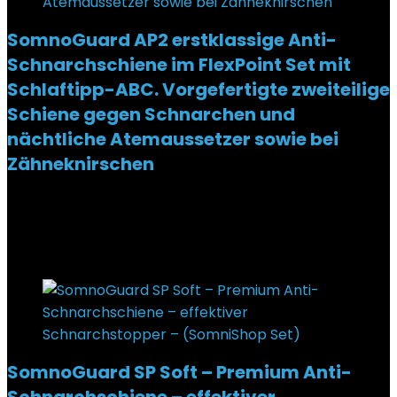
SomnoGuard AP2 erstklassige Anti-
Schnarchschiene im FlexPoint Set mit
Schlaftipp-ABC. Vorgefertigte zweiteilige
Schiene gegen Schnarchen und
nächtliche Atemaussetzer sowie bei
Zähneknirschen
Added to wishlist
Removed from wishlist
0
€
129,90
Added to wishlist
Removed from wishlist
0
SomnoGuard SP Soft – Premium Anti-