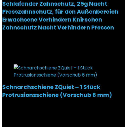
Schlafender Zahnschutz, 25g Nacht
Presszahnschutz, für den Außenbereich
Erwachsene Verhindern Knirschen
Zahnschutz Nacht Verhindern Pressen
Added to wishlist
Removed from wishlist
0
€
7,95
Added to wishlist
Removed from wishlist
0
Schnarchschiene ZQuiet – 1 Stück
Protrusionsschiene (Vorschub 6 mm)
Added to wishlist
Removed from wishlist
0
€
29,90
Added to wishlist
Removed from wishlist
0