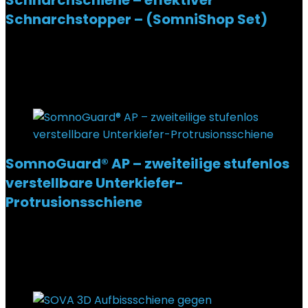
Schnarchschiene – effektiver
Schnarchstopper – (SomniShop Set)
Added to wishlist
Removed from wishlist
0
€
125,95
Added to wishlist
Removed from wishlist
0
SomnoGuard® AP – zweiteilige stufenlos
verstellbare Unterkiefer-
Protrusionsschiene
Added to wishlist
Removed from wishlist
0
€
129,90
Added to wishlist
Removed from wishlist
0