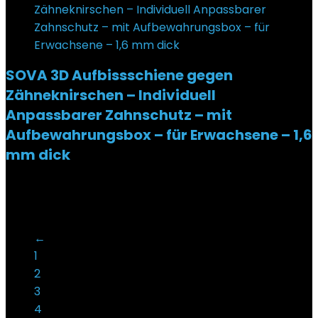
SOVA 3D Aufbissschiene gegen
Zähneknirschen – Individuell
Anpassbarer Zahnschutz – mit
Aufbewahrungsbox – für Erwachsene – 1,6
mm dick
Added to wishlist
Removed from wishlist
0
€
39,95
←
1
2
3
4