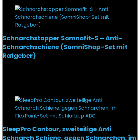
Schnarchstopper Somnofit-S – Anti-
Schnarchschiene (SomniShop-Set mit
Ratgeber)
Added to wishlist
Removed from wishlist
0
€
129,85
Added to wishlist
Removed from wishlist
0
SleepPro Contour, zweiteilige Anti
Schnarch Schiene, gegen Schnarchen, im