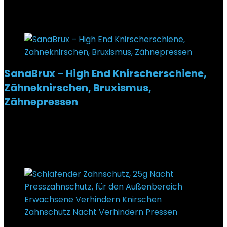
€
16,99
Added to wishlist
Removed from wishlist
0
SanaBrux – High End Knirscherschiene,
Zähneknirschen, Bruxismus,
Zähnepressen
Added to wishlist
Removed from wishlist
0
€
72,00
Added to wishlist
Removed from wishlist
0