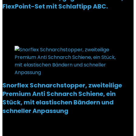
FlexPoint-Set mit Schlaftipp ABC.
Added to wishlist
Removed from wishlist
0
€
129,00
Added to wishlist
Removed from wishlist
0
Snorflex Schnarchstopper, zweiteilige
Premium Anti Schnarch Schiene, ein
Stück, mit elastischen Bändern und
schneller Anpassung
Added to wishlist
Removed from wishlist
0
€
79,90