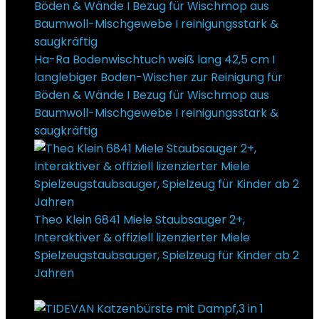
Ha-Ra Bodenwischtuch weiß lang 42,5 cm I
langlebiger Boden-Wischer zur Reinigung für
Böden & Wände I Bezug für Wischmop aus
Baumwoll-Mischgewebe I reinigungsstark &
saugkräftig
€
38,90
Theo Klein 6841 Miele Staubsauger 2+,
Interaktiver & offiziell lizenzierter Miele
Spielzeugstaubsauger, Spielzeug für Kinder ab 2
Jahren
€
44,99
Ursprünglicher Preis war:
€44,99
€
25,90
Aktueller Preis ist: €25,90.