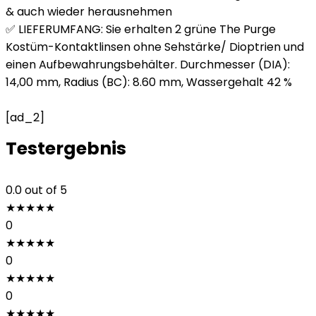
& auch wieder herausnehmen
✅ LIEFERUMFANG: Sie erhalten 2 grüne The Purge
Kostüm-Kontaktlinsen ohne Sehstärke/ Dioptrien und
einen Aufbewahrungsbehälter. Durchmesser (DIA):
14,00 mm, Radius (BC): 8.60 mm, Wassergehalt 42 %
[ad_2]
Testergebnis
0.0
out of 5
★
★
★
★
★
0
★
★
★
★
★
0
★
★
★
★
★
0
★
★
★
★
★