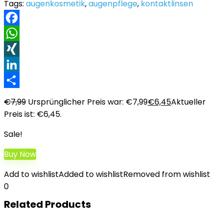
Tags:
augenkosmetik
,
augenpflege
,
kontaktlinsen
Facebook
WhatsApp
XING
LinkedIn
Teilen
€
7,99
Ursprünglicher Preis war: €7,99
€
6,45
Aktueller
Preis ist: €6,45.
Sale!
Buy Now
Add to wishlist
Added to wishlist
Removed from wishlist
0
Related Products