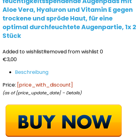
feuchtigkeitsspendende Augenpads mit
Aloe Vera, Hyaluron und Vitamin E gegen
trockene und spröde Haut, für eine
optimal durchfeuchtete Augenpartie, 1x 2
Stück
Added to wishlist
Removed from wishlist
0
€
3,00
Beschreibung
Price:
[price_with_discount]
(as of [price_update_date] –
Details
)