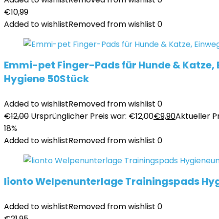
€
10,99
Added to wishlist
Removed from wishlist
0
Emmi-pet Finger-Pads für Hunde & Katze, E
Hygiene 50Stück
Added to wishlist
Removed from wishlist
0
€
12,00
Ursprünglicher Preis war: €12,00
€
9,90
Aktueller Pr
18%
Added to wishlist
Removed from wishlist
0
lionto Welpenunterlage Trainingspads Hyg
Added to wishlist
Removed from wishlist
0
€
21,95