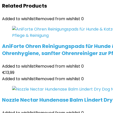
Related Products
Added to wishlist
Removed from wishlist
0
AniForte Ohren Reinigungspads für Hunde &
Ohrenhygiene, sanfter Ohrenreiniger zur P
Added to wishlist
Removed from wishlist
0
€
13,99
Added to wishlist
Removed from wishlist
0
Nozzle Nectar Hundenase Balm Lindert D
Added to wishlist
Removed from wishlist
0