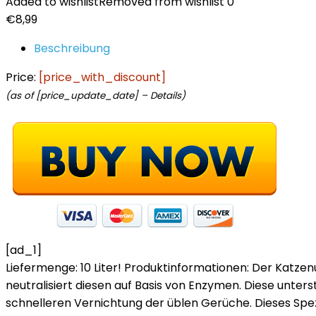
Added to wishlist
Removed from wishlist
0
€
8,99
Beschreibung
Price:
[price_with_discount]
(as of [price_update_date] –
Details
)
[ad_1]
Liefermenge: 10 Liter! Produktinformationen: Der Katz
neutralisiert diesen auf Basis von Enzymen. Diese unter
schnelleren Vernichtung der üblen Gerüche. Dieses Spezi