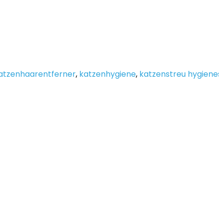
atzenhaarentferner
,
katzenhygiene
,
katzenstreu hygiene