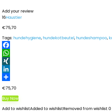
Add your review
16
Haustier
€
75,70
Tags:
hundehygiene
,
hundekotbeutel
,
hundeshampoo
,
k
Facebook
WhatsApp
XING
LinkedIn
Teilen
€
75,70
Buy Now
Add to wishlist
Added to wishlist
Removed from wishlist
0