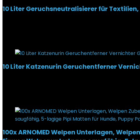
10 Liter Geruchsneutralisierer für Textil
Added to wishlist
Removed from wishlist
0
€
48,90
Added to wishlist
Removed from wishlist
0
10 Liter Katzenurin Geruchentferner Verni
Added to wishlist
Removed from wishlist
0
€
75,70
Added to wishlist
Removed from wishlist
0
100x ARNOMED Welpen Unterlagen, Welpen 