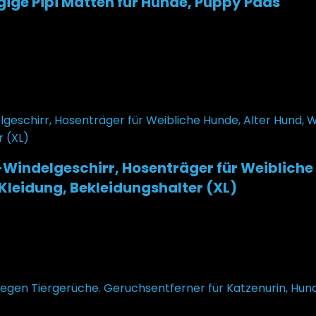
ige Pipi Matten für Hunde, Puppy Pads
Preis ist: €29,98.
indelgeschirr, Hosenträger für Weibliche
leidung, Bekleidungshalter (XL)