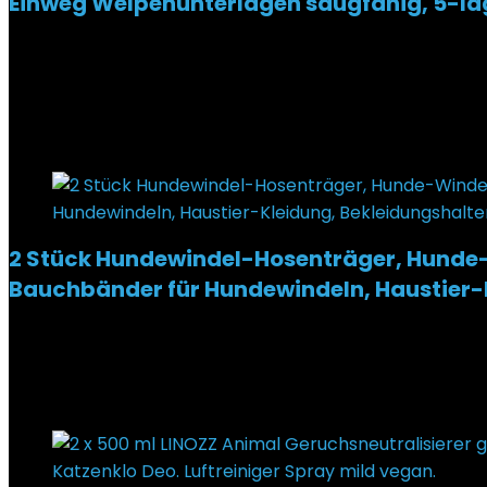
Einweg Welpenunterlagen saugfähig, 5-lag
Added to wishlist
Removed from wishlist
0
€
32,98
Ursprünglicher Preis war: €32,98
€
29,98
Aktueller 
9%
Added to wishlist
Removed from wishlist
0
2 Stück Hundewindel-Hosenträger, Hunde-W
Bauchbänder für Hundewindeln, Haustier-K
Added to wishlist
Removed from wishlist
0
€
15,99
Added to wishlist
Removed from wishlist
0