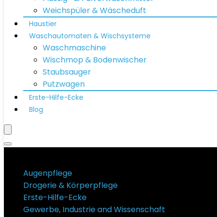
Weichspüler & Wäscheduft
Haustier
Waschautomaten & Wischsysteme
Waschmaschine
Wischmop & Bodenwischer
Staubsauger
Putzwagen
Erste-Hilfe-Ecke
Blog
Produktkategorien
Augenpflege
Drogerie & Körperpflege
Erste-Hilfe-Ecke
Gewerbe, Industrie and Wissenschaft