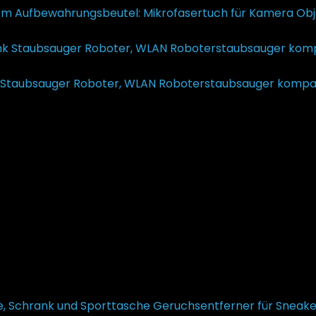
m Aufbewahrungsbeutel: Mikrofasertuch für Kamera Objekti
ünglicher Preis war: €21,99
€
9,90
Aktueller Preis ist: €9,90.
 Staubsauger Roboter, WLAN Roboterstaubsauger kompatib
shampoo“