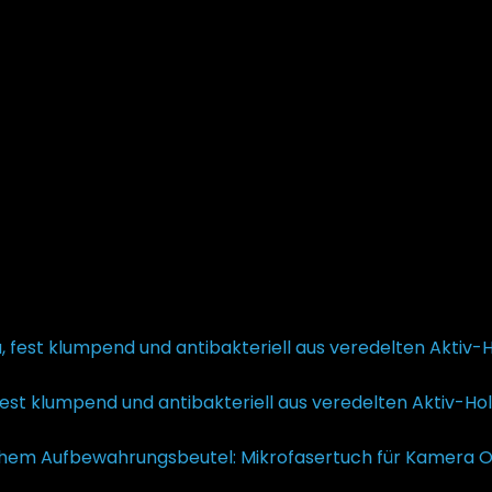
fest klumpend und antibakteriell aus veredelten Aktiv-Holz
€25,38
€
18,98
Aktueller Preis ist: €18,98.