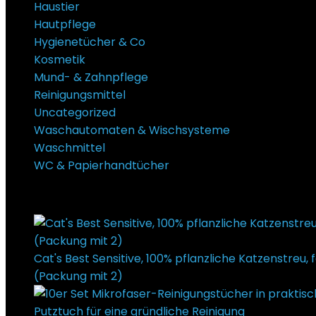
Haustier
Hautpflege
Hygienetücher & Co
Kosmetik
Mund- & Zahnpflege
Reinigungsmittel
Uncategorized
Waschautomaten & Wischsysteme
Waschmittel
WC & Papierhandtücher
Super Sale Bis zu @ 50 % Rabatt
Cat's Best Sensitive, 100% pflanzliche Katzenstreu, 
(Packung mit 2)
€
25,38
Ursprünglicher Preis war: 