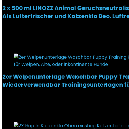
2 x 500 ml LINOZZ Animal Geruchsneutralis
Als Lufterfrischer und Katzenklo Deo. Luft
Added to wishlist
Removed from wishlist
0
€
38,70
Added to wishlist
Removed from wishlist
0
2er Welpenunterlage Waschbar Puppy Train
Wiederverwendbar Trainingsunterlagen für
Added to wishlist
Removed from wishlist
0
€
29,99
Added to wishlist
Removed from wishlist
0