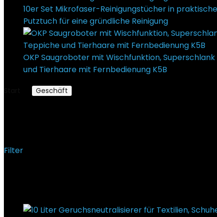
10er Set Mikrofaser-Reinigungstücher in praktische
Putztuch für eine gründliche Reinigung
€
21,99
Urspr
OKP Saugroboter mit Wischfunktion, Superschlank
und Tierhaare mit Fernbedienung K5B
€
199,99
Start
Geschäft
Produkte verschlagwortet mit „hunde
hundeshampoo
Filter
Ergebnisse 1 – 12 von 762 werden angezeigt
Added to wishlist
Removed from wishlist
0