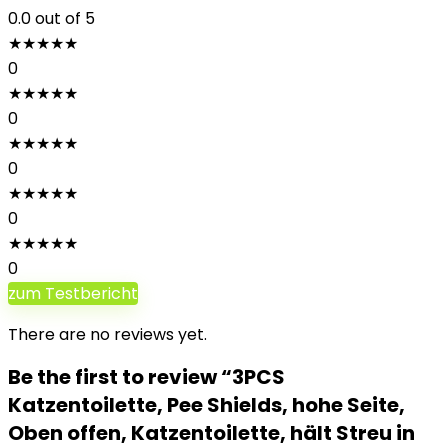
0.0
out of 5
★
★
★
★
★
0
★
★
★
★
★
0
★
★
★
★
★
0
★
★
★
★
★
0
★
★
★
★
★
0
zum Testbericht
There are no reviews yet.
Be the first to review “3PCS
Katzentoilette, Pee Shields, hohe Seite,
Oben offen, Katzentoilette, hält Streu in