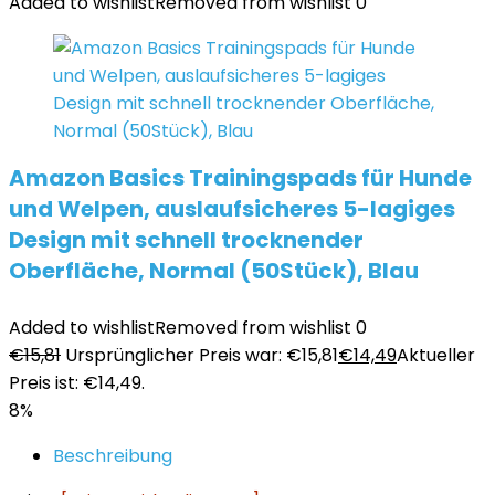
Added to wishlist
Removed from wishlist
0
Amazon Basics Trainingspads für Hunde
und Welpen, auslaufsicheres 5-lagiges
Design mit schnell trocknender
Oberfläche, Normal (50Stück), Blau
Added to wishlist
Removed from wishlist
0
€
15,81
Ursprünglicher Preis war: €15,81
€
14,49
Aktueller
Preis ist: €14,49.
8%
Beschreibung