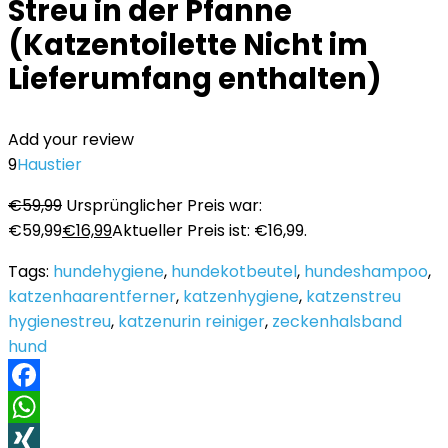
Streu in der Pfanne
(Katzentoilette Nicht im
Lieferumfang enthalten)
Add your review
9
Haustier
€
59,99
Ursprünglicher Preis war:
€59,99
€
16,99
Aktueller Preis ist: €16,99.
Tags:
hundehygiene
,
hundekotbeutel
,
hundeshampoo
,
katzenhaarentferner
,
katzenhygiene
,
katzenstreu
hygienestreu
,
katzenurin reiniger
,
zeckenhalsband
hund
Facebook
WhatsApp