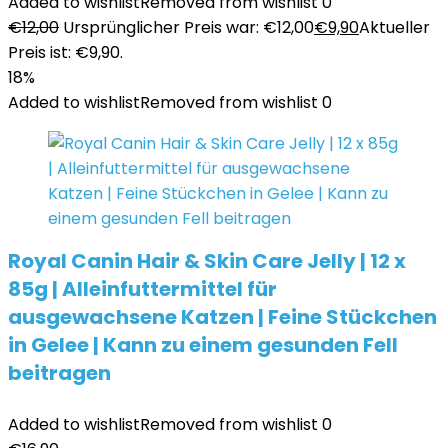
Added to wishlist
Removed from wishlist
0
€
12,00
Ursprünglicher Preis war: €12,00
€
9,90
Aktueller
Preis ist: €9,90.
18%
Added to wishlist
Removed from wishlist
0
Royal Canin Hair & Skin Care Jelly | 12 x
85g | Alleinfuttermittel für
ausgewachsene Katzen | Feine Stückchen
in Gelee | Kann zu einem gesunden Fell
beitragen
Added to wishlist
Removed from wishlist
0