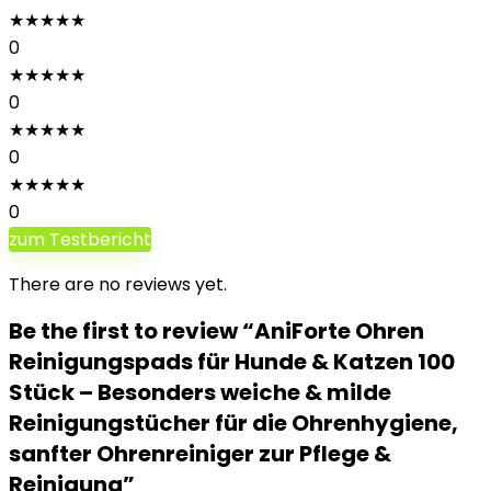
★
★
★
★
★
0
★
★
★
★
★
0
★
★
★
★
★
0
★
★
★
★
★
0
zum Testbericht
There are no reviews yet.
Be the first to review “AniForte Ohren
Reinigungspads für Hunde & Katzen 100
Stück – Besonders weiche & milde
Reinigungstücher für die Ohrenhygiene,
sanfter Ohrenreiniger zur Pflege &
Reinigung”