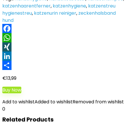
katzenhaarentferner
,
katzenhygiene
,
katzenstreu
hygienestreu
,
katzenurin reiniger
,
zeckenhalsband
hund
Facebook
WhatsApp
XING
LinkedIn
Teilen
€
13,99
Buy Now
Add to wishlist
Added to wishlist
Removed from wishlist
0
Related Products