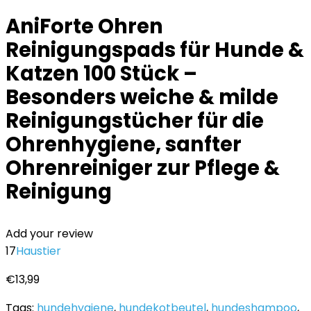
AniForte Ohren
Reinigungspads für Hunde &
Katzen 100 Stück –
Besonders weiche & milde
Reinigungstücher für die
Ohrenhygiene, sanfter
Ohrenreiniger zur Pflege &
Reinigung
Add your review
17
Haustier
€
13,99
Tags:
hundehygiene
,
hundekotbeutel
,
hundeshampoo
,