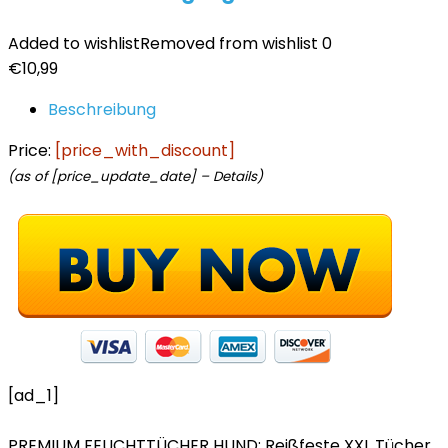
Added to wishlist
Removed from wishlist
0
€
10,99
Beschreibung
Price:
[price_with_discount]
(as of [price_update_date] –
Details
)
[ad_1]
PREMIUM FEUCHTTÜCHER HUND: Reißfeste XXL Tücher