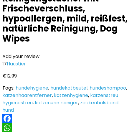
Frischeverschluss,
hypoallergen, mild, reißfest,
natürliche Reinigung, Dog
Wipes
Add your review
17
Haustier
€
12,99
Tags:
hundehygiene
,
hundekotbeutel
,
hundeshampoo
,
katzenhaarentferner
,
katzenhygiene
,
katzenstreu
hygienestreu
,
katzenurin reiniger
,
zeckenhalsband
hund
Facebook