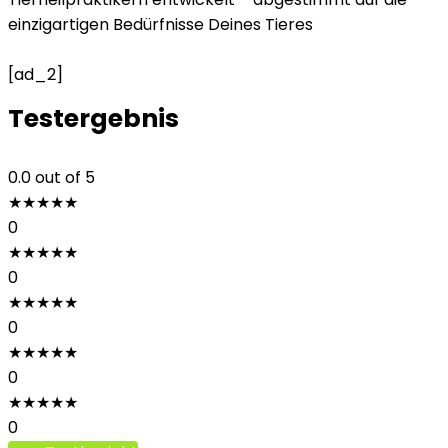
einzigartigen Bedürfnisse Deines Tieres
[ad_2]
Testergebnis
0.0
out of 5
★
★
★
★
★
0
★
★
★
★
★
0
★
★
★
★
★
0
★
★
★
★
★
0
★
★
★
★
★
0