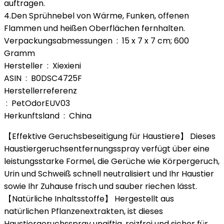
auftragen.
4.Den Sprühnebel von Wärme, Funken, offenen
Flammen und heißen Oberflächen fernhalten.
Verpackungsabmessungen ‏ : ‎ 15 x 7 x 7 cm; 600
Gramm
Hersteller ‏ : ‎ Xiexieni
ASIN ‏ : ‎ B0DSC4725F
Herstellerreferenz
‏ : ‎ PetOdorEUV03
Herkunftsland ‏ : ‎ China
【Effektive Geruchsbeseitigung für Haustiere】 Dieses
Haustiergeruchsentfernungsspray verfügt über eine
leistungsstarke Formel, die Gerüche wie Körpergeruch,
Urin und Schweiß schnell neutralisiert und Ihr Haustier
sowie Ihr Zuhause frisch und sauber riechen lässt.
【Natürliche Inhaltsstoffe】 Hergestellt aus
natürlichen Pflanzenextrakten, ist dieses
Haustiergeruchsspray ungiftig, reizfrei und sicher für