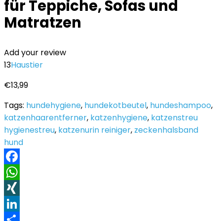
für Teppiche, Sofas und
Matratzen
Add your review
13
Haustier
€
13,99
Tags:
hundehygiene
,
hundekotbeutel
,
hundeshampoo
,
katzenhaarentferner
,
katzenhygiene
,
katzenstreu
hygienestreu
,
katzenurin reiniger
,
zeckenhalsband
hund
Facebook
WhatsApp
XING
LinkedIn