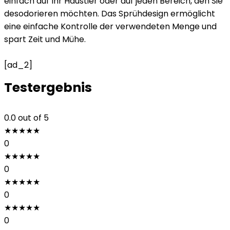
einfach auf Ihr Haustier oder auf jeden Bereich, den Sie
desodorieren möchten. Das Sprühdesign ermöglicht
eine einfache Kontrolle der verwendeten Menge und
spart Zeit und Mühe.
[ad_2]
Testergebnis
0.0
out of 5
★
★
★
★
★
0
★
★
★
★
★
0
★
★
★
★
★
0
★
★
★
★
★
0