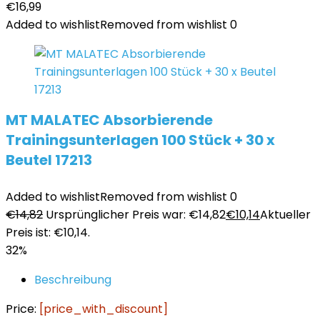
€
16,99
Added to wishlist
Removed from wishlist
0
MT MALATEC Absorbierende
Trainingsunterlagen 100 Stück + 30 x
Beutel 17213
Added to wishlist
Removed from wishlist
0
€
14,82
Ursprünglicher Preis war: €14,82
€
10,14
Aktueller
Preis ist: €10,14.
32%
Beschreibung
Price:
[price_with_discount]