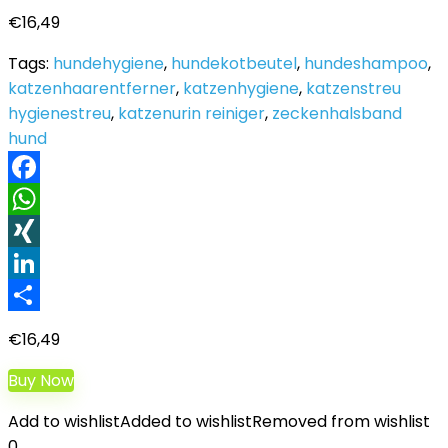
€
16,49
Tags:
hundehygiene
,
hundekotbeutel
,
hundeshampoo
,
katzenhaarentferner
,
katzenhygiene
,
katzenstreu
hygienestreu
,
katzenurin reiniger
,
zeckenhalsband
hund
Facebook
WhatsApp
XING
LinkedIn
Teilen
€
16,49
Buy Now
Add to wishlist
Added to wishlist
Removed from wishlist
0