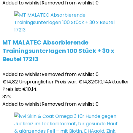
Added to wishlist
Removed from wishlist
0
MT MALATEC Absorbierende
Trainingsunterlagen 100 Stück + 30 x
Beutel 17213
Added to wishlist
Removed from wishlist
0
€
14,82
Ursprünglicher Preis war: €14,82
€
10,14
Aktueller
Preis ist: €10,14.
32%
Added to wishlist
Removed from wishlist
0