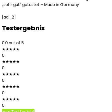
„sehr gut“ getestet – Made in Germany
[ad_2]
Testergebnis
0.0
out of 5
★
★
★
★
★
0
★
★
★
★
★
0
★
★
★
★
★
0
★
★
★
★
★
0
★
★
★
★
★
0
zum Testbericht