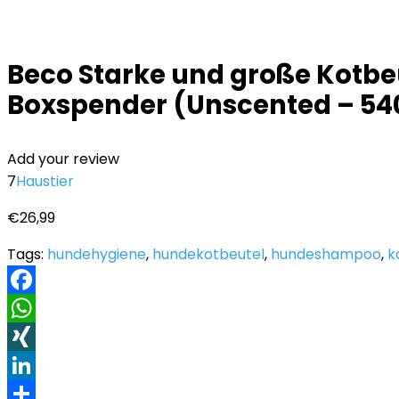
Beco Starke und große Kotbeu
Boxspender (Unscented – 54
Add your review
7
Haustier
€
26,99
Tags:
hundehygiene
,
hundekotbeutel
,
hundeshampoo
,
k
Facebook
WhatsApp
XING
LinkedIn