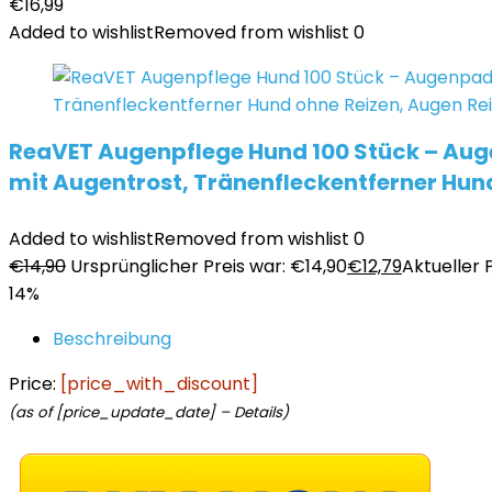
€
16,99
Added to wishlist
Removed from wishlist
0
ReaVET Augenpflege Hund 100 Stück – Auge
mit Augentrost, Tränenfleckentferner Hun
Added to wishlist
Removed from wishlist
0
€
14,90
Ursprünglicher Preis war: €14,90
€
12,79
Aktueller P
14%
Beschreibung
Price:
[price_with_discount]
(as of [price_update_date] –
Details
)