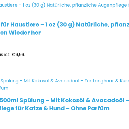
r Haustiere – 1 oz (30 g) Natürliche, pflan
gen Wieder her
s ist: €9,99.
500ml Spülung – Mit Kokosöl & Avocadoöl – 
flege für Katze & Hund – Ohne Parfüm