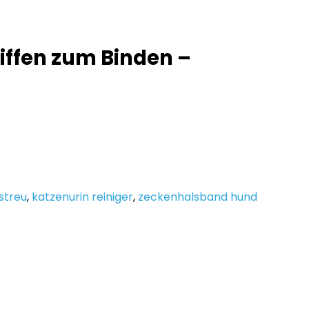
riffen zum Binden –
streu
,
katzenurin reiniger
,
zeckenhalsband hund