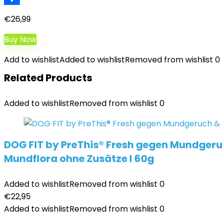
Teilen
€
26,99
Buy Now
Add to wishlist
Added to wishlist
Removed from wishlist
0
Related Products
Added to wishlist
Removed from wishlist
0
DOG FIT by PreThis® Fresh gegen Mundgeru
Mundflora ohne Zusätze I 60g
Added to wishlist
Removed from wishlist
0
€
22,95
Added to wishlist
Removed from wishlist
0