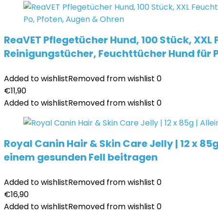
ReaVET Pflegetücher Hund, 100 Stück, XXL 
Reinigungstücher, Feuchttücher Hund für P
Added to wishlist
Removed from wishlist
0
€
11,90
Added to wishlist
Removed from wishlist
0
Royal Canin Hair & Skin Care Jelly | 12 x 8
einem gesunden Fell beitragen
Added to wishlist
Removed from wishlist
0
€
16,90
Added to wishlist
Removed from wishlist
0