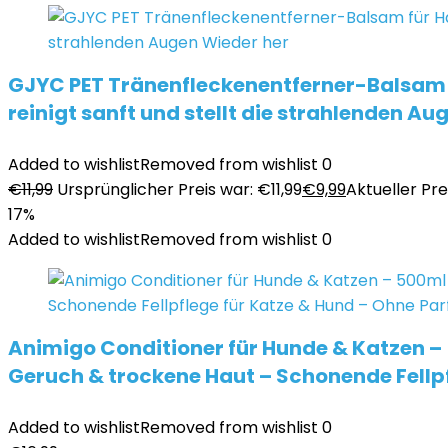
GJYC PET Tränenfleckenentferner-Balsam fü
reinigt sanft und stellt die strahlenden Au
Added to wishlist
Removed from wishlist
0
€
11,99
Ursprünglicher Preis war: €11,99
€
9,99
Aktueller Prei
17%
Added to wishlist
Removed from wishlist
0
Animigo Conditioner für Hunde & Katzen – 
Geruch & trockene Haut – Schonende Fellp
Added to wishlist
Removed from wishlist
0