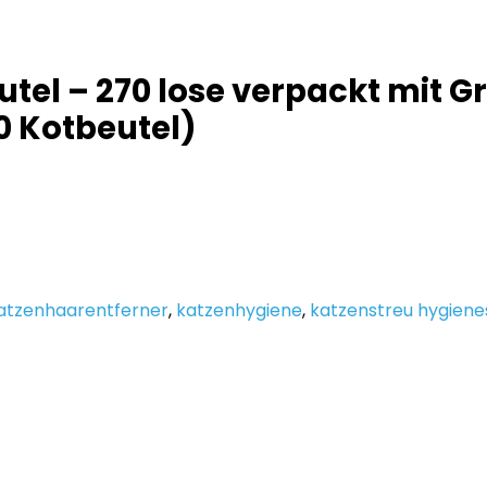
tel – 270 lose verpackt mit G
0 Kotbeutel)
atzenhaarentferner
,
katzenhygiene
,
katzenstreu hygiene