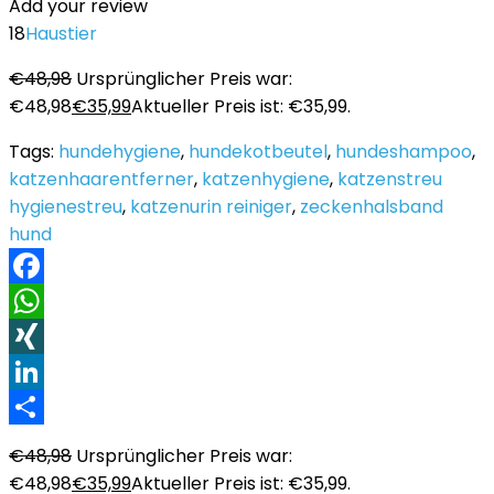
Add your review
18
Haustier
€
48,98
Ursprünglicher Preis war:
€48,98
€
35,99
Aktueller Preis ist: €35,99.
Tags:
hundehygiene
,
hundekotbeutel
,
hundeshampoo
,
katzenhaarentferner
,
katzenhygiene
,
katzenstreu
hygienestreu
,
katzenurin reiniger
,
zeckenhalsband
hund
Facebook
WhatsApp
XING
LinkedIn
Teilen
€
48,98
Ursprünglicher Preis war:
€48,98
€
35,99
Aktueller Preis ist: €35,99.