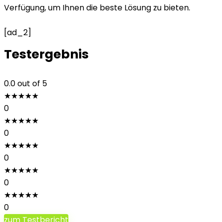
Verfügung, um Ihnen die beste Lösung zu bieten.
[ad_2]
Testergebnis
0.0
out of 5
★
★
★
★
★
0
★
★
★
★
★
0
★
★
★
★
★
0
★
★
★
★
★
0
★
★
★
★
★
0
zum Testbericht