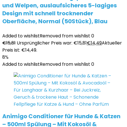
und Welpen, auslaufsicheres 5-lagiges
Design mit schnell trocknender
Oberfläche, Normal (50Stück), Blau
Added to wishlist
Removed from wishlist
0
€
15,81
Ursprünglicher Preis war: €15,81
€
14,49
Aktueller
Preis ist: €14,49.
8%
Added to wishlist
Removed from wishlist
0
Animigo Conditioner für Hunde & Katzen
– 500ml Spülung – Mit Kokosöl &