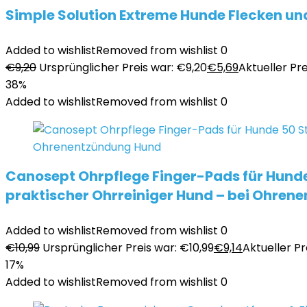
Simple Solution Extreme Hunde Flecken un
Added to wishlist
Removed from wishlist
0
€
9,20
Ursprünglicher Preis war: €9,20
€
5,69
Aktueller Prei
38%
Added to wishlist
Removed from wishlist
0
Canosept Ohrpflege Finger-Pads für Hunde 
praktischer Ohrreiniger Hund – bei Ohre
Added to wishlist
Removed from wishlist
0
€
10,99
Ursprünglicher Preis war: €10,99
€
9,14
Aktueller Pre
17%
Added to wishlist
Removed from wishlist
0