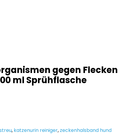
roorganismen gegen Flecken
500 ml Sprühflasche
streu
,
katzenurin reiniger
,
zeckenhalsband hund