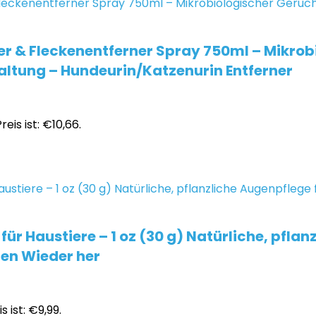
r & Fleckenentferner Spray 750ml – Mikrobi
haltung – Hundeurin/Katzenurin Entferner
reis ist: €10,66.
r Haustiere – 1 oz (30 g) Natürliche, pflan
gen Wieder her
s ist: €9,99.