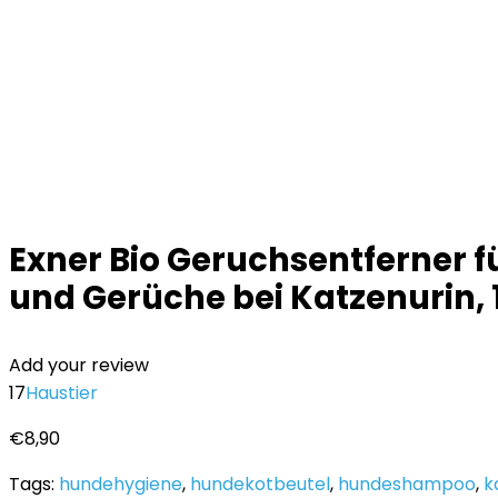
Exner Bio Geruchsentferner f
und Gerüche bei Katzenurin, 
Add your review
17
Haustier
€
8,90
Tags:
hundehygiene
,
hundekotbeutel
,
hundeshampoo
,
k