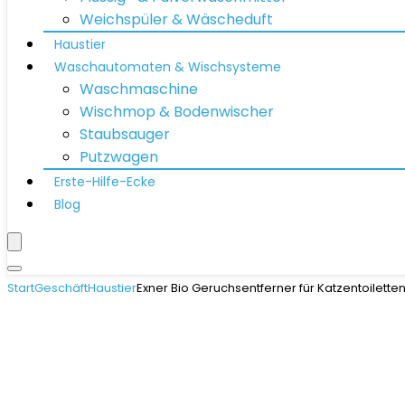
Weichspüler & Wäscheduft
Haustier
Waschautomaten & Wischsysteme
Waschmaschine
Wischmop & Bodenwischer
Staubsauger
Putzwagen
Erste-Hilfe-Ecke
Blog
Start
Geschäft
Haustier
Exner Bio Geruchsentferner für Katzentoilett