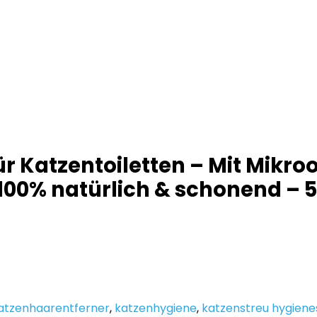
ür Katzentoiletten – Mit Mik
100% natürlich & schonend – 
atzenhaarentferner
,
katzenhygiene
,
katzenstreu hygiene