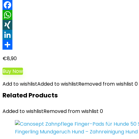
Facebook
WhatsApp
XING
LinkedIn
Teilen
€
8,90
Buy Now
Add to wishlist
Added to wishlist
Removed from wishlist
0
Related Products
Added to wishlist
Removed from wishlist
0