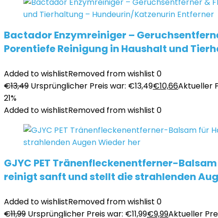
Bactador Enzymreiniger – Geruchsentferne
Porentiefe Reinigung in Haushalt und Tier
Added to wishlist
Removed from wishlist
0
€
13,49
Ursprünglicher Preis war: €13,49
€
10,66
Aktueller P
21%
Added to wishlist
Removed from wishlist
0
GJYC PET Tränenfleckenentferner-Balsam fü
reinigt sanft und stellt die strahlenden Au
Added to wishlist
Removed from wishlist
0
€
11,99
Ursprünglicher Preis war: €11,99
€
9,99
Aktueller Prei