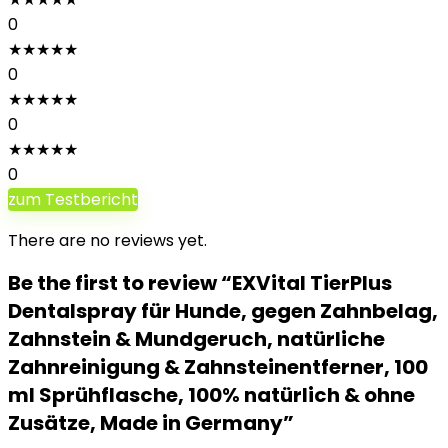
0
★
★
★
★
★
0
★
★
★
★
★
0
★
★
★
★
★
0
zum Testbericht
There are no reviews yet.
Be the first to review “EXVital TierPlus
Dentalspray für Hunde, gegen Zahnbelag,
Zahnstein & Mundgeruch, natürliche
Zahnreinigung & Zahnsteinentferner, 100
ml Sprühflasche, 100% natürlich & ohne
Zusätze, Made in Germany”