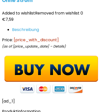
Ohne Strom
Added to wishlist
Removed from wishlist
0
€
7,59
Beschreibung
Price:
[price_with_discount]
(as of [price_update_date] –
Details
)
[ad_1]
Produktinformation