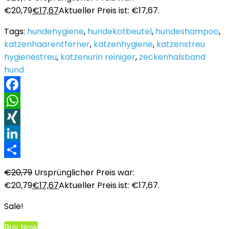
€20,79
€
17,67
Aktueller Preis ist: €17,67.
Tags:
hundehygiene
,
hundekotbeutel
,
hundeshampoo
,
katzenhaarentferner
,
katzenhygiene
,
katzenstreu
hygienestreu
,
katzenurin reiniger
,
zeckenhalsband
hund
Facebook
WhatsApp
XING
LinkedIn
Teilen
€
20,79
Ursprünglicher Preis war:
€20,79
€
17,67
Aktueller Preis ist: €17,67.
Sale!
Buy Now