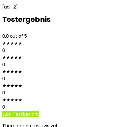
[ad_2]
Testergebnis
0.0
out of 5
★
★
★
★
★
0
★
★
★
★
★
0
★
★
★
★
★
0
★
★
★
★
★
0
★
★
★
★
★
0
zum Testbericht
There are no reviews yet.