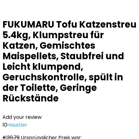
FUKUMARU Tofu Katzenstreu
5.4kg, Klumpstreu für
Katzen, Gemischtes
Maispellets, Staubfrei und
Leicht klumpend,
Geruchskontrolle, spült in
der Toilette, Geringe
Rückstände
Add your review
10
Haustier
€
20,79
Ursprünglicher Preis war: