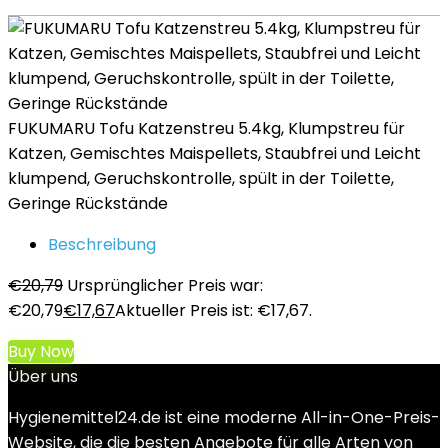
FUKUMARU Tofu Katzenstreu 5.4kg, Klumpstreu für
Katzen, Gemischtes Maispellets, Staubfrei und Leicht
klumpend, Geruchskontrolle, spült in der Toilette,
Geringe Rückstände
Beschreibung
€
20,79
Ursprünglicher Preis war:
€20,79
€
17,67
Aktueller Preis ist: €17,67.
Buy Now
Über uns
Hygienemittel24.de ist eine moderne All-in-One-Preis-
Website, die die besten Angebote für alle Arten von