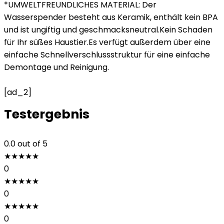
*UMWELTFREUNDLICHES MATERIAL: Der
Wasserspender besteht aus Keramik, enthält kein BPA
und ist ungiftig und geschmacksneutral.Kein Schaden
für Ihr süßes Haustier.Es verfügt außerdem über eine
einfache Schnellverschlussstruktur für eine einfache
Demontage und Reinigung.
[ad_2]
Testergebnis
0.0
out of 5
★
★
★
★
★
0
★
★
★
★
★
0
★
★
★
★
★
0