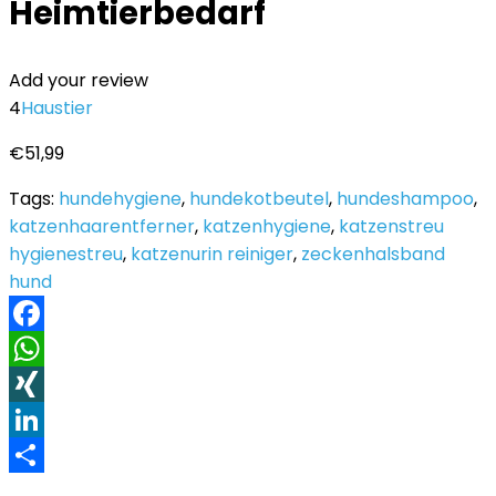
Heimtierbedarf
Add your review
4
Haustier
€
51,99
Tags:
hundehygiene
,
hundekotbeutel
,
hundeshampoo
,
katzenhaarentferner
,
katzenhygiene
,
katzenstreu
hygienestreu
,
katzenurin reiniger
,
zeckenhalsband
hund
Facebook
WhatsApp
XING
LinkedIn
Teilen