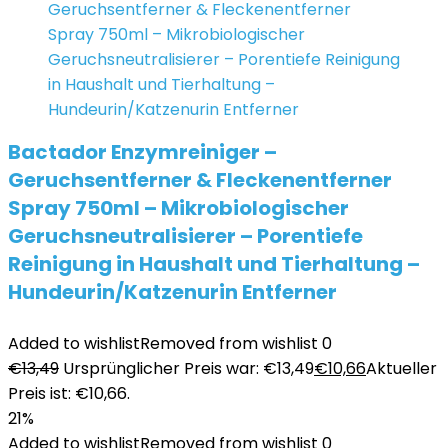
Bactador Enzymreiniger –
Geruchsentferner & Fleckenentferner
Spray 750ml – Mikrobiologischer
Geruchsneutralisierer – Porentiefe
Reinigung in Haushalt und Tierhaltung –
Hundeurin/Katzenurin Entferner
Added to wishlist
Removed from wishlist
0
€
13,49
Ursprünglicher Preis war: €13,49
€
10,66
Aktueller
Preis ist: €10,66.
21%
Added to wishlist
Removed from wishlist
0