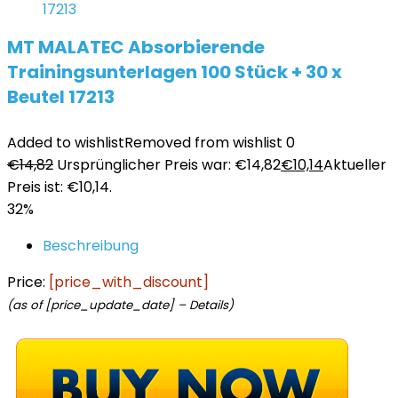
MT MALATEC Absorbierende
Trainingsunterlagen 100 Stück + 30 x
Beutel 17213
Added to wishlist
Removed from wishlist
0
€
14,82
Ursprünglicher Preis war: €14,82
€
10,14
Aktueller
Preis ist: €10,14.
32%
Beschreibung
Price:
[price_with_discount]
(as of [price_update_date] –
Details
)