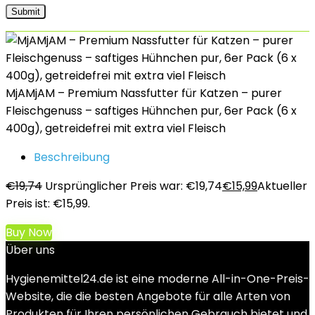
MjAMjAM – Premium Nassfutter für Katzen – purer
Fleischgenuss – saftiges Hühnchen pur, 6er Pack (6 x
400g), getreidefrei mit extra viel Fleisch
Beschreibung
€
19,74
Ursprünglicher Preis war: €19,74
€
15,99
Aktueller
Preis ist: €15,99.
Buy Now
Über uns
Hygienemittel24.de ist eine moderne All-in-One-Preis-
Website, die die besten Angebote für alle Arten von
Produkten für Ihren persönlichen Gebrauch bietet und