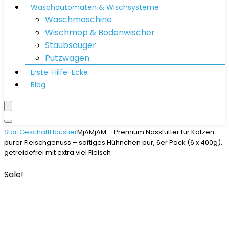
Waschautomaten & Wischsysteme
Waschmaschine
Wischmop & Bodenwischer
Staubsauger
Putzwagen
Erste-Hilfe-Ecke
Blog
Start
Geschäft
Haustier
MjAMjAM – Premium Nassfutter für Katzen –
purer Fleischgenuss – saftiges Hühnchen pur, 6er Pack (6 x 400g),
getreidefrei mit extra viel Fleisch
Sale!