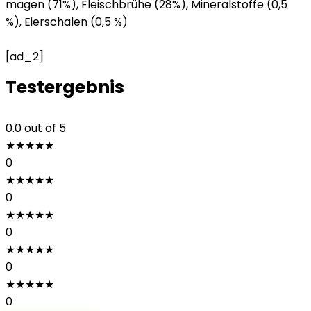
magen (71%), Fleischbrühe (28%), Mineralstoffe (0,5
%), Eierschalen (0,5 %)
[ad_2]
Testergebnis
0.0
out of 5
★
★
★
★
★
0
★
★
★
★
★
0
★
★
★
★
★
0
★
★
★
★
★
0
★
★
★
★
★
0