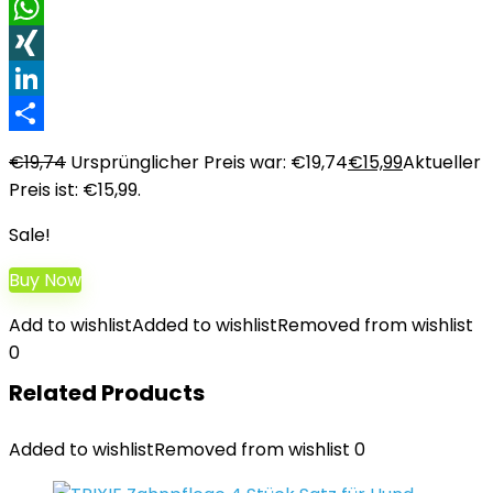
Facebook
WhatsApp
XING
LinkedIn
Teilen
€
19,74
Ursprünglicher Preis war: €19,74
€
15,99
Aktueller
Preis ist: €15,99.
Sale!
Buy Now
Add to wishlist
Added to wishlist
Removed from wishlist
0
Related Products
Added to wishlist
Removed from wishlist
0