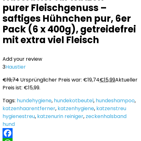
purer Fleischgenuss –
saftiges Hühnchen pur, 6er
Pack (6 x 400g), getreidefrei
mit extra viel Fleisch
Add your review
3
Haustier
€
19,74
Ursprünglicher Preis war: €19,74
€
15,99
Aktueller
Preis ist: €15,99.
Tags:
hundehygiene
,
hundekotbeutel
,
hundeshampoo
,
katzenhaarentferner
,
katzenhygiene
,
katzenstreu
hygienestreu
,
katzenurin reiniger
,
zeckenhalsband
hund