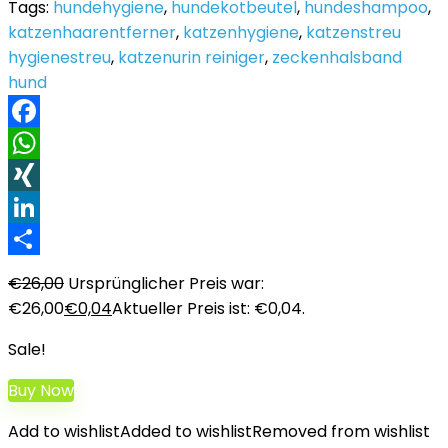
Tags:
hundehygiene
,
hundekotbeutel
,
hundeshampoo
,
katzenhaarentferner
,
katzenhygiene
,
katzenstreu
hygienestreu
,
katzenurin reiniger
,
zeckenhalsband
hund
Facebook
WhatsApp
XING
LinkedIn
Teilen
€
26,00
Ursprünglicher Preis war:
€26,00
€
0,04
Aktueller Preis ist: €0,04.
Sale!
Buy Now
Add to wishlist
Added to wishlist
Removed from wishlist