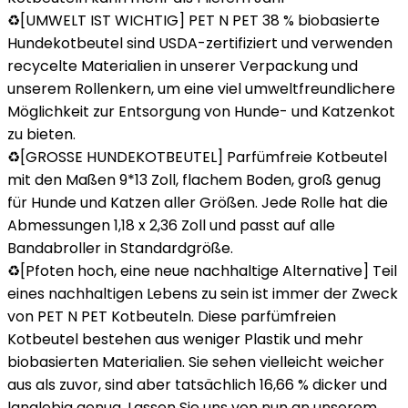
♻️[UMWELT IST WICHTIG] PET N PET 38 % biobasierte
Hundekotbeutel sind USDA-zertifiziert und verwenden
recycelte Materialien in unserer Verpackung und
unserem Rollenkern, um eine viel umweltfreundlichere
Möglichkeit zur Entsorgung von Hunde- und Katzenkot
zu bieten.
♻️[GROSSE HUNDEKOTBEUTEL] Parfümfreie Kotbeutel
mit den Maßen 9*13 Zoll, flachem Boden, groß genug
für Hunde und Katzen aller Größen. Jede Rolle hat die
Abmessungen 1,18 x 2,36 Zoll und passt auf alle
Bandabroller in Standardgröße.
♻️[Pfoten hoch, eine neue nachhaltige Alternative] Teil
eines nachhaltigen Lebens zu sein ist immer der Zweck
von PET N PET Kotbeuteln. Diese parfümfreien
Kotbeutel bestehen aus weniger Plastik und mehr
biobasierten Materialien. Sie sehen vielleicht weicher
aus als zuvor, sind aber tatsächlich 16,66 % dicker und
langlebig genug. Lassen Sie uns von nun an unserem