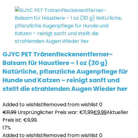
GJYC PET Tränenfleckenentferner-
Balsam für Haustiere – 1 oz (30 g)
Natürliche, pflanzliche Augenpflege für
Hunde und Katzen – reinigt sanft und
stellt die strahlenden Augen Wieder her
Added to wishlist
Removed from wishlist
0
€
11,99
Ursprünglicher Preis war: €11,99
€
9,99
Aktueller
Preis ist: €9,99.
17%
Added to wishlist
Removed from wishlist
0