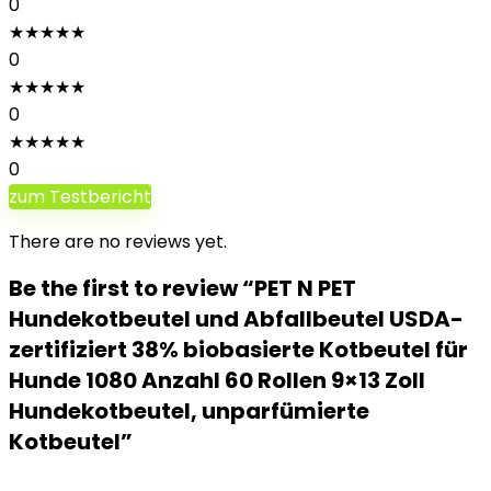
0
★
★
★
★
★
0
★
★
★
★
★
0
★
★
★
★
★
0
zum Testbericht
There are no reviews yet.
Be the first to review “PET N PET
Hundekotbeutel und Abfallbeutel USDA-
zertifiziert 38% biobasierte Kotbeutel für
Hunde 1080 Anzahl 60 Rollen 9×13 Zoll
Hundekotbeutel, unparfümierte
Kotbeutel”