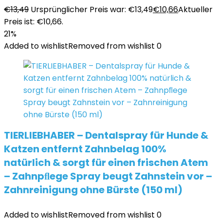
€
13,49
Ursprünglicher Preis war: €13,49
€
10,66
Aktueller
Preis ist: €10,66.
21%
Added to wishlist
Removed from wishlist
0
TIERLIEBHABER – Dentalspray für Hunde &
Katzen entfernt Zahnbelag 100%
natürlich & sorgt für einen frischen Atem
– Zahnpﬂege Spray beugt Zahnstein vor –
Zahnreinigung ohne Bürste (150 ml)
Added to wishlist
Removed from wishlist
0